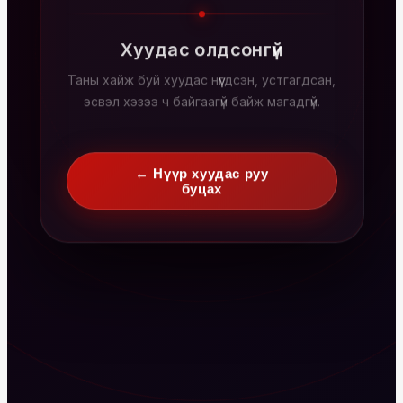
Хуудас олдсонгүй
Таны хайж буй хуудас нүүгдсэн, устгагдсан,
эсвэл хэзээ ч байгаагүй байж магадгүй.
← Нүүр хуудас руу
буцах