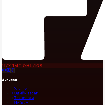
ЧУХЛЫГ ОНЦЛОВ
Ангилал
Улс Төр
Эдийн засаг
Технологи
Нийгэм