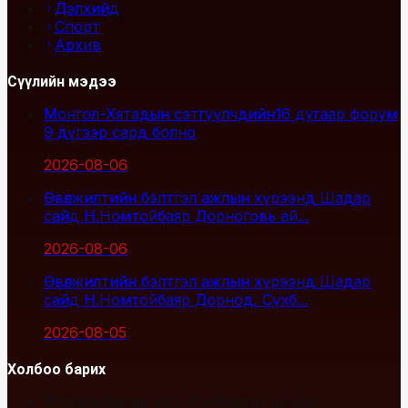
Дэлхийд
Спорт
Архив
Сүүлийн мэдээ
Монгол-Хятадын сэтгүүлчдийн16 дугаар форум
9 дүгээр сард болно
2026-08-06
Өвөлжилтийн бэлтгэл ажлын хүрээнд Шадар
сайд Н.Номтойбаяр Дорноговь ай...
2026-08-06
Өвөлжилтийн бэлтгэл ажлын хүрээнд Шадар
сайд Н.Номтойбаяр Дорнод, Сүхб...
2026-08-05
Холбоо барих
Улаанбаатар хот, Сүхбаатар дүүрэг