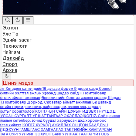
Эхлэл
Улс Төр
Эдийн засаг
Технологи
Нийгэм
Дэлхийд
Спорт
Архив
Шинэ мэдээ
-Хятадын сэтгүүлчдийн16 дугаар форум 9 дүгээр сард болно
|
лтийн бэлтгэл ажлын хүрээнд Шадар сайд Н.Номтойбаяр
овь аймагт ажиллав
|
Өвөлжилтийн бэлтгэл ажлын хүрээнд Шадар
.Номтойбаяр Дорнод, Сүхбаатар аймагт ажиллав
|
Бүх шатанд
тийн горимд шилжиж, найр наадам, зөвлөгөөн, гадаад
лтыг хориглолоо
|
КОП17-ЫН САЙН ДУРЫН ИДЭВХТНҮҮДЭД
ЛСАН СУРГАЛТ ҮЕ ШАТТАЙГААР ЭХЭЛЛЭЭ
|
КОП17: Соёл, аялал
алын хөтөлбөр, зочид буудал хариуцсан дэд хорооноос
эл хийлээ
|
КОП17 ХУРАЛД АЖИЛЛАХ ОНЦГОЙ БАЙДЛЫН
ДЭХҮҮН ГАМШГААС ХАМГААЛАХ ТАКТИКИЙН ХАМТАРСАН
ГА СУРГУУЛИЙГ ЗОХИОН БАЙГУУЛЛАА
|
ТААНАГҮЙ ГОВЬ