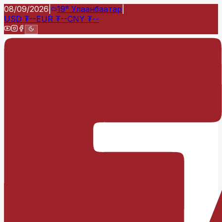
08/09/2026
|
19°
Улаанбаатар
|
USD
₮
--
EUR
₮
--
CNY
₮
--