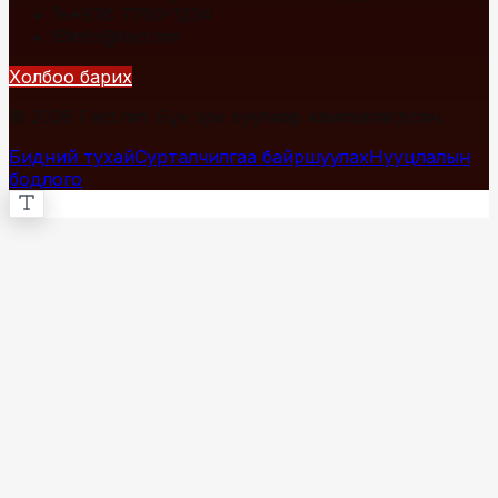
+976 7700-1234
info@fact.mn
Холбоо барих
© 2026 Fact.mn. Бүх эрх хуулиар хамгаалагдсан.
Бидний тухай
Сурталчилгаа байршуулах
Нууцлалын
бодлого