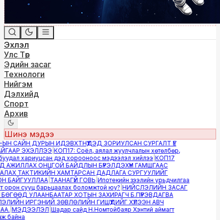
Эхлэл
Улс Төр
Эдийн засаг
Технологи
Нийгэм
Дэлхийд
Спорт
Архив
Шинэ мэдээ
ЫН САЙН ДУРЫН ИДЭВХТНҮҮДЭД ЗОРИУЛСАН СУРГАЛТ ҮЕ
ГААР ЭХЭЛЛЭЭ
|
КОП17: Соёл, аялал жуулчлалын хөтөлбөр,
уудал хариуцсан дэд хорооноос мэдээлэл хийлээ
|
КОП17
 АЖИЛЛАХ ОНЦГОЙ БАЙДЛЫН БҮРЭЛДЭХҮҮН ГАМШГААС
ЛАХ ТАКТИКИЙН ХАМТАРСАН ДАДЛАГА СУРГУУЛИЙГ
 БАЙГУУЛЛАА
|
ТААНАГҮЙ ГОВЬ
|
Ипотекийн зээлийн урьдчилгаа
 орон сууц барьцаалах боломжтой юу?
|
НИЙСЛЭЛИЙН ЗАСАГ
БӨГӨӨД УЛААНБААТАР ХОТЫН ЗАХИРАГЧ Б.ПҮРЭВДАГВА
ЛИЙН ИРГЭНИЙ ЗӨВЛӨЛИЙН ГИШҮҮДИЙГ ХҮЛЭЭН АВЧ
А.
|
МЭДЭЭЛЭЛ
|
Шадар сайд Н.Номтойбаяр Хэнтий аймагт
 байна