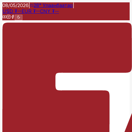
08/05/2026
|
28°
Улаанбаатар
|
USD
₮
--
EUR
₮
--
CNY
₮
--