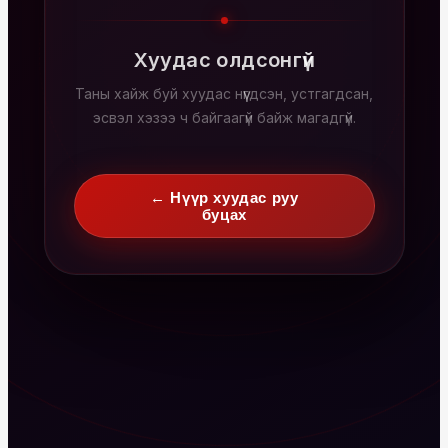
Хуудас олдсонгүй
Таны хайж буй хуудас нүүгдсэн, устгагдсан,
эсвэл хэзээ ч байгаагүй байж магадгүй.
← Нүүр хуудас руу
буцах