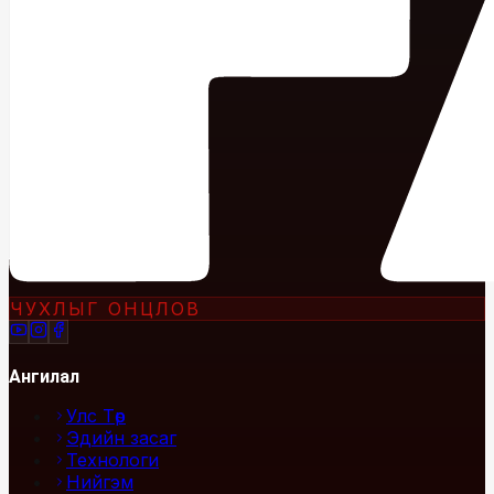
ЧУХЛЫГ ОНЦЛОВ
Ангилал
Улс Төр
Эдийн засаг
Технологи
Нийгэм