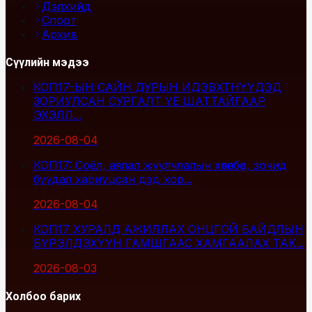
Дэлхийд
Спорт
Архив
Сүүлийн мэдээ
КОП17-ЫН САЙН ДУРЫН ИДЭВХТНҮҮДЭД
ЗОРИУЛСАН СУРГАЛТ ҮЕ ШАТТАЙГААР
ЭХЭЛЛ...
2026-08-04
КОП17: Соёл, аялал жуулчлалын хөтөлбөр, зочид
буудал хариуцсан дэд хор...
2026-08-04
КОП17 ХУРАЛД АЖИЛЛАХ ОНЦГОЙ БАЙДЛЫН
БҮРЭЛДЭХҮҮН ГАМШГААС ХАМГААЛАХ ТАК...
2026-08-03
Холбоо барих