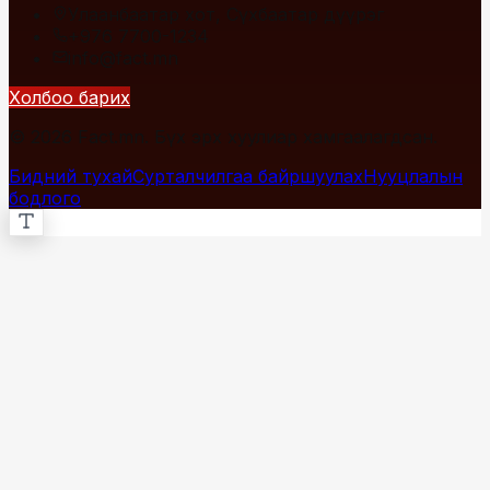
Улаанбаатар хот, Сүхбаатар дүүрэг
+976 7700-1234
info@fact.mn
Холбоо барих
© 2026 Fact.mn. Бүх эрх хуулиар хамгаалагдсан.
Бидний тухай
Сурталчилгаа байршуулах
Нууцлалын
бодлого