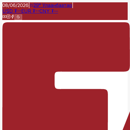
08/06/2026
|
29°
Улаанбаатар
|
USD
₮
--
EUR
₮
--
CNY
₮
--