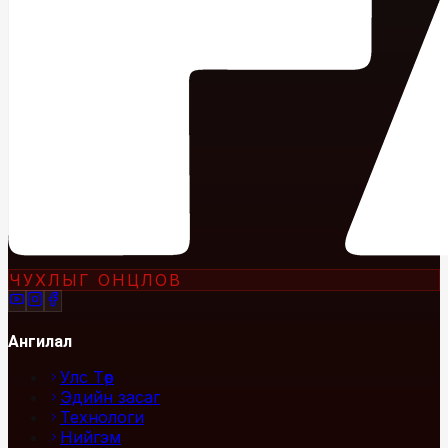
ЧУХЛЫГ ОНЦЛОВ
Ангилал
Улс Төр
Эдийн засаг
Технологи
Нийгэм