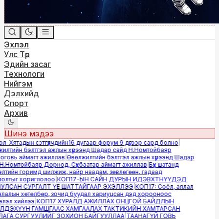
Эхлэл
Улс Төр
Эдийн засаг
Технологи
Нийгэм
Дэлхийд
Спорт
Архив
Шинэ мэдээ
-Хятадын сэтгүүлчдийн16 дугаар форум 9 дүгээр сард болно
|
лтийн бэлтгэл ажлын хүрээнд Шадар сайд Н.Номтойбаяр
овь аймагт ажиллав
|
Өвөлжилтийн бэлтгэл ажлын хүрээнд Шадар
.Номтойбаяр Дорнод, Сүхбаатар аймагт ажиллав
|
Бүх шатанд
тийн горимд шилжиж, найр наадам, зөвлөгөөн, гадаад
лтыг хориглолоо
|
КОП17-ЫН САЙН ДУРЫН ИДЭВХТНҮҮДЭД
ЛСАН СУРГАЛТ ҮЕ ШАТТАЙГААР ЭХЭЛЛЭЭ
|
КОП17: Соёл, аялал
алын хөтөлбөр, зочид буудал хариуцсан дэд хорооноос
эл хийлээ
|
КОП17 ХУРАЛД АЖИЛЛАХ ОНЦГОЙ БАЙДЛЫН
ДЭХҮҮН ГАМШГААС ХАМГААЛАХ ТАКТИКИЙН ХАМТАРСАН
ГА СУРГУУЛИЙГ ЗОХИОН БАЙГУУЛЛАА
|
ТААНАГҮЙ ГОВЬ