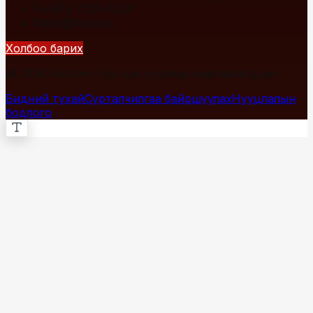
+976 7700-1234
info@fact.mn
Холбоо барих
© 2026 Fact.mn. Бүх эрх хуулиар хамгаалагдсан.
Бидний тухай
Сурталчилгаа байршуулах
Нууцлалын
бодлого