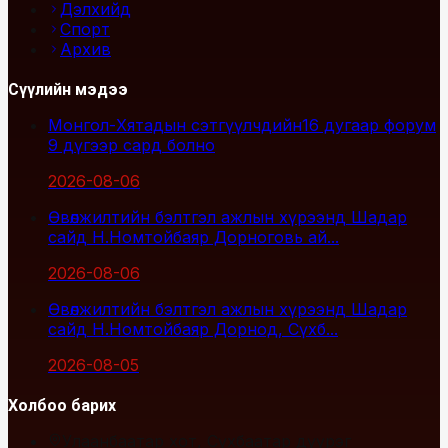
Дэлхийд
Спорт
Архив
Сүүлийн мэдээ
Монгол-Хятадын сэтгүүлчдийн16 дугаар форум
9 дүгээр сард болно
2026-08-06
Өвөлжилтийн бэлтгэл ажлын хүрээнд Шадар
сайд Н.Номтойбаяр Дорноговь ай...
2026-08-06
Өвөлжилтийн бэлтгэл ажлын хүрээнд Шадар
сайд Н.Номтойбаяр Дорнод, Сүхб...
2026-08-05
Холбоо барих
Улаанбаатар хот, Сүхбаатар дүүрэг