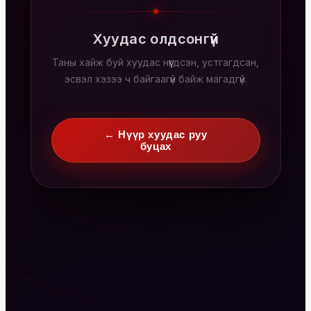
Хуудас олдсонгүй
Таны хайж буй хуудас нүүгдсэн, устгагдсан,
эсвэл хэзээ ч байгаагүй байж магадгүй.
← Нүүр хуудас руу
буцах