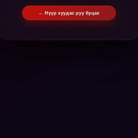
← Нүүр хуудас руу буцах