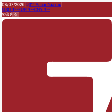
08/07/2026
|
31°
Улаанбаатар
|
USD
₮
--
EUR
₮
--
CNY
₮
--