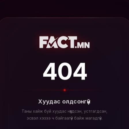
404
Хуудас олдсонгүй
Таны хайж буй хуудас нүүгдсэн, устгагдсан,
эсвэл хэзээ ч байгаагүй байж магадгүй.