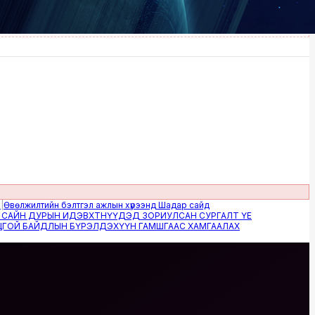
илтийн бэлтгэл ажлын хүрээнд Шадар сайд
 ДУРЫН ИДЭВХТНҮҮДЭД ЗОРИУЛСАН СУРГАЛТ ҮЕ
БАЙДЛЫН БҮРЭЛДЭХҮҮН ГАМШГААС ХАМГААЛАХ