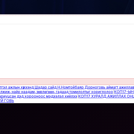
жлын хүрээнд Шадар сайд Н.Номтойбаяр Дорноговь аймагт ажиллав
|
Өвөлж
 найр наадам, зөвлөгөөн, гадаад томилолтыг хориглолоо
|
КОП17-ЫН САЙН
сан дэд хорооноос мэдээлэл хийлээ
|
КОП17 ХУРАЛД АЖИЛЛАХ ОНЦГОЙ 
Ь