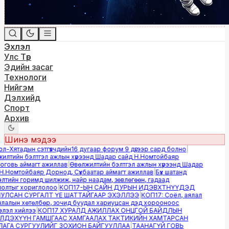
Эхлэл
Улс Төр
Эдийн засаг
Технологи
Нийгэм
Дэлхийд
Спорт
Архив
Шинэ мэдээ
-Хятадын сэтгүүлчдийн16 дугаар форум 9 дүгээр сард болно
|
лтийн бэлтгэл ажлын хүрээнд Шадар сайд Н.Номтойбаяр
овь аймагт ажиллав
|
Өвөлжилтийн бэлтгэл ажлын хүрээнд Шадар
.Номтойбаяр Дорнод, Сүхбаатар аймагт ажиллав
|
Бүх шатанд
тийн горимд шилжиж, найр наадам, зөвлөгөөн, гадаад
лтыг хориглолоо
|
КОП17-ЫН САЙН ДУРЫН ИДЭВХТНҮҮДЭД
ЛСАН СУРГАЛТ ҮЕ ШАТТАЙГААР ЭХЭЛЛЭЭ
|
КОП17: Соёл, аялал
алын хөтөлбөр, зочид буудал хариуцсан дэд хорооноос
эл хийлээ
|
КОП17 ХУРАЛД АЖИЛЛАХ ОНЦГОЙ БАЙДЛЫН
ДЭХҮҮН ГАМШГААС ХАМГААЛАХ ТАКТИКИЙН ХАМТАРСАН
ГА СУРГУУЛИЙГ ЗОХИОН БАЙГУУЛЛАА
|
ТААНАГҮЙ ГОВЬ