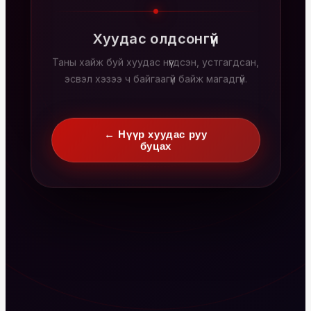
Хуудас олдсонгүй
Таны хайж буй хуудас нүүгдсэн, устгагдсан,
эсвэл хэзээ ч байгаагүй байж магадгүй.
← Нүүр хуудас руу
буцах