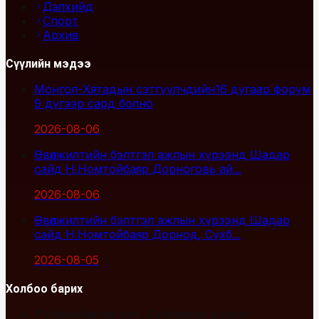
Дэлхийд
Спорт
Архив
Сүүлийн мэдээ
Монгол-Хятадын сэтгүүлчдийн16 дугаар форум
9 дүгээр сард болно
2026-08-06
Өвөлжилтийн бэлтгэл ажлын хүрээнд Шадар
сайд Н.Номтойбаяр Дорноговь ай...
2026-08-06
Өвөлжилтийн бэлтгэл ажлын хүрээнд Шадар
сайд Н.Номтойбаяр Дорнод, Сүхб...
2026-08-05
Холбоо барих
Улаанбаатар хот, Сүхбаатар дүүрэг