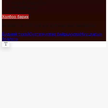
+976 7700-1234
info@fact.mn
Холбоо барих
© 2026 Fact.mn. Бүх эрх хуулиар хамгаалагдсан.
Бидний тухай
Сурталчилгаа байршуулах
Нууцлалын
бодлого