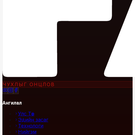
ЧУХЛЫГ ОНЦЛОВ
Ангилал
Улс Төр
Эдийн засаг
Технологи
Нийгэм