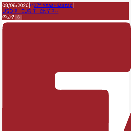
08/08/2026
|
27°
Улаанбаатар
|
USD
₮
--
EUR
₮
--
CNY
₮
--