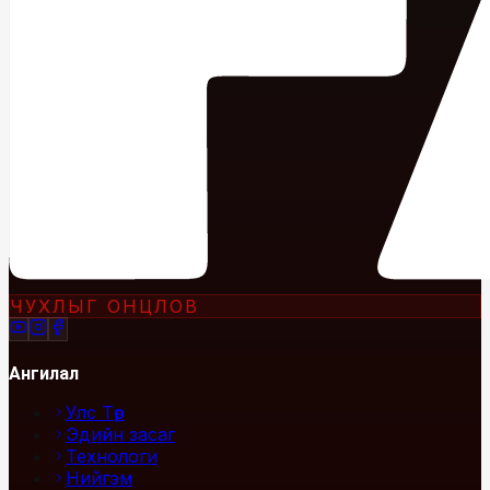
ЧУХЛЫГ ОНЦЛОВ
Ангилал
Улс Төр
Эдийн засаг
Технологи
Нийгэм