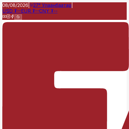
08/08/2026
|
27°
Улаанбаатар
|
USD
₮
--
EUR
₮
--
CNY
₮
--