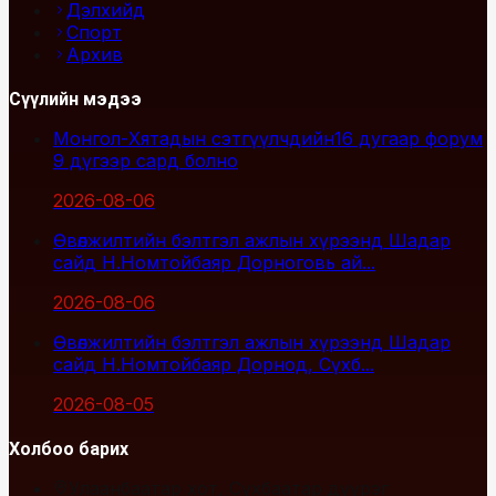
Дэлхийд
Спорт
Архив
Сүүлийн мэдээ
Монгол-Хятадын сэтгүүлчдийн16 дугаар форум
9 дүгээр сард болно
2026-08-06
Өвөлжилтийн бэлтгэл ажлын хүрээнд Шадар
сайд Н.Номтойбаяр Дорноговь ай...
2026-08-06
Өвөлжилтийн бэлтгэл ажлын хүрээнд Шадар
сайд Н.Номтойбаяр Дорнод, Сүхб...
2026-08-05
Холбоо барих
Улаанбаатар хот, Сүхбаатар дүүрэг