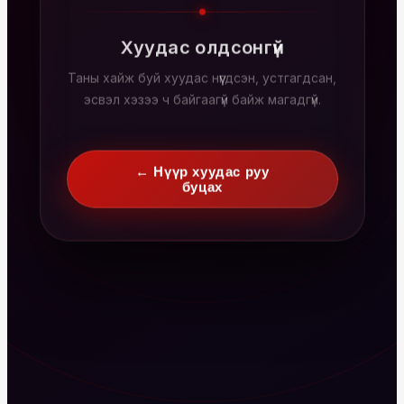
Хуудас олдсонгүй
Таны хайж буй хуудас нүүгдсэн, устгагдсан,
эсвэл хэзээ ч байгаагүй байж магадгүй.
← Нүүр хуудас руу
буцах