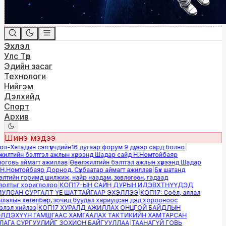
Эхлэл
Улс Төр
Эдийн засаг
Технологи
Нийгэм
Дэлхийд
Спорт
Архив
Шинэ мэдээ
-Хятадын сэтгүүлчдийн16 дугаар форум 9 дүгээр сард болно
|
лтийн бэлтгэл ажлын хүрээнд Шадар сайд Н.Номтойбаяр
овь аймагт ажиллав
|
Өвөлжилтийн бэлтгэл ажлын хүрээнд Шадар
.Номтойбаяр Дорнод, Сүхбаатар аймагт ажиллав
|
Бүх шатанд
тийн горимд шилжиж, найр наадам, зөвлөгөөн, гадаад
лтыг хориглолоо
|
КОП17-ЫН САЙН ДУРЫН ИДЭВХТНҮҮДЭД
ЛСАН СУРГАЛТ ҮЕ ШАТТАЙГААР ЭХЭЛЛЭЭ
|
КОП17: Соёл, аялал
алын хөтөлбөр, зочид буудал хариуцсан дэд хорооноос
эл хийлээ
|
КОП17 ХУРАЛД АЖИЛЛАХ ОНЦГОЙ БАЙДЛЫН
ДЭХҮҮН ГАМШГААС ХАМГААЛАХ ТАКТИКИЙН ХАМТАРСАН
ГА СУРГУУЛИЙГ ЗОХИОН БАЙГУУЛЛАА
|
ТААНАГҮЙ ГОВЬ