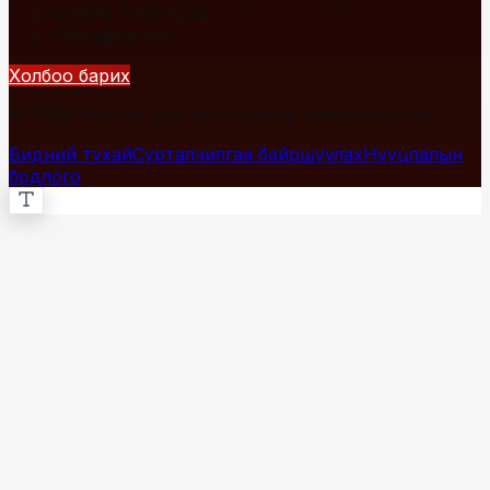
+976 7700-1234
info@fact.mn
Холбоо барих
© 2026 Fact.mn. Бүх эрх хуулиар хамгаалагдсан.
Бидний тухай
Сурталчилгаа байршуулах
Нууцлалын
бодлого