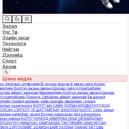
Эхлэл
Улс Төр
Эдийн засаг
Технологи
Нийгэм
Дэлхийд
Спорт
Архив
Шинэ мэдээ
-Хятадын сэтгүүлчдийн16 дугаар форум 9 дүгээр сард болно
|
лтийн бэлтгэл ажлын хүрээнд Шадар сайд Н.Номтойбаяр
овь аймагт ажиллав
|
Өвөлжилтийн бэлтгэл ажлын хүрээнд Шадар
.Номтойбаяр Дорнод, Сүхбаатар аймагт ажиллав
|
Бүх шатанд
тийн горимд шилжиж, найр наадам, зөвлөгөөн, гадаад
лтыг хориглолоо
|
КОП17-ЫН САЙН ДУРЫН ИДЭВХТНҮҮДЭД
ЛСАН СУРГАЛТ ҮЕ ШАТТАЙГААР ЭХЭЛЛЭЭ
|
КОП17: Соёл, аялал
алын хөтөлбөр, зочид буудал хариуцсан дэд хорооноос
эл хийлээ
|
КОП17 ХУРАЛД АЖИЛЛАХ ОНЦГОЙ БАЙДЛЫН
ДЭХҮҮН ГАМШГААС ХАМГААЛАХ ТАКТИКИЙН ХАМТАРСАН
ГА СУРГУУЛИЙГ ЗОХИОН БАЙГУУЛЛАА
|
ТААНАГҮЙ ГОВЬ