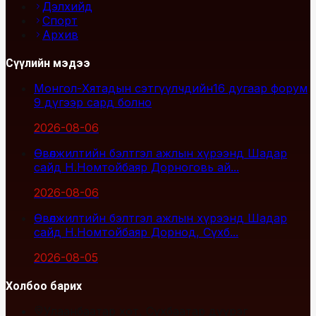
Дэлхийд
Спорт
Архив
Сүүлийн мэдээ
Монгол-Хятадын сэтгүүлчдийн16 дугаар форум
9 дүгээр сард болно
2026-08-06
Өвөлжилтийн бэлтгэл ажлын хүрээнд Шадар
сайд Н.Номтойбаяр Дорноговь ай...
2026-08-06
Өвөлжилтийн бэлтгэл ажлын хүрээнд Шадар
сайд Н.Номтойбаяр Дорнод, Сүхб...
2026-08-05
Холбоо барих
Улаанбаатар хот, Сүхбаатар дүүрэг