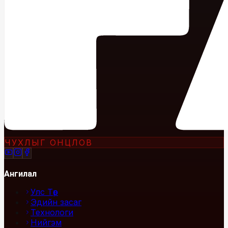
ЧУХЛЫГ ОНЦЛОВ
Ангилал
Улс Төр
Эдийн засаг
Технологи
Нийгэм