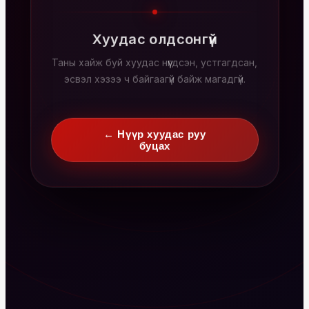
Хуудас олдсонгүй
Таны хайж буй хуудас нүүгдсэн, устгагдсан,
эсвэл хэзээ ч байгаагүй байж магадгүй.
← Нүүр хуудас руу
буцах