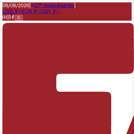
08/08/2026
|
27°
Улаанбаатар
|
USD
₮
--
EUR
₮
--
CNY
₮
--