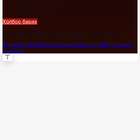
+976 7700-1234
info@fact.mn
Холбоо барих
© 2026 Fact.mn. Бүх эрх хуулиар хамгаалагдсан.
Бидний тухай
Сурталчилгаа байршуулах
Нууцлалын
бодлого