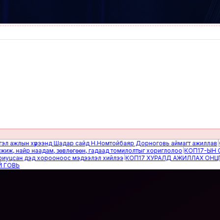
жлын хүрээнд Шадар сайд Н.Номтойбаяр Дорноговь аймагт ажиллав
|
Өвөлж
найр наадам, зөвлөгөөн, гадаад томилолтыг хориглолоо
|
КОП17-ЫН САЙН
сан дэд хорооноос мэдээлэл хийлээ
|
КОП17 ХУРАЛД АЖИЛЛАХ ОНЦГОЙ 
Ь