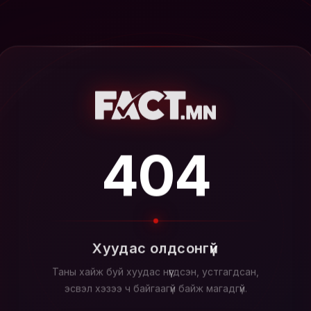
404
Хуудас олдсонгүй
Таны хайж буй хуудас нүүгдсэн, устгагдсан,
эсвэл хэзээ ч байгаагүй байж магадгүй.