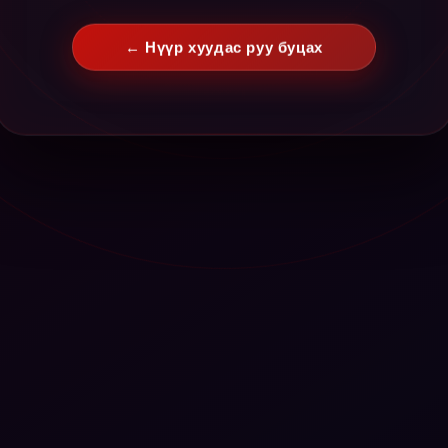
← Нүүр хуудас руу буцах