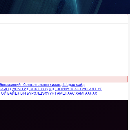
илтийн бэлтгэл ажлын хүрээнд Шадар сайд
 ДУРЫН ИДЭВХТНҮҮДЭД ЗОРИУЛСАН СУРГАЛТ ҮЕ
БАЙДЛЫН БҮРЭЛДЭХҮҮН ГАМШГААС ХАМГААЛАХ