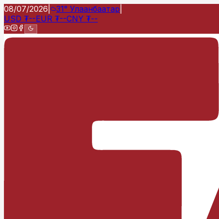
08/07/2026
|
31°
Улаанбаатар
|
USD
₮
--
EUR
₮
--
CNY
₮
--