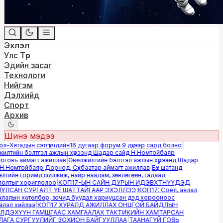
Эхлэл
Улс Төр
Эдийн засаг
Технологи
Нийгэм
Дэлхийд
Спорт
Архив
Шинэ мэдээ
-Хятадын сэтгүүлчдийн16 дугаар форум 9 дүгээр сард болно
|
лтийн бэлтгэл ажлын хүрээнд Шадар сайд Н.Номтойбаяр
овь аймагт ажиллав
|
Өвөлжилтийн бэлтгэл ажлын хүрээнд Шадар
.Номтойбаяр Дорнод, Сүхбаатар аймагт ажиллав
|
Бүх шатанд
тийн горимд шилжиж, найр наадам, зөвлөгөөн, гадаад
лтыг хориглолоо
|
КОП17-ЫН САЙН ДУРЫН ИДЭВХТНҮҮДЭД
ЛСАН СУРГАЛТ ҮЕ ШАТТАЙГААР ЭХЭЛЛЭЭ
|
КОП17: Соёл, аялал
алын хөтөлбөр, зочид буудал хариуцсан дэд хорооноос
эл хийлээ
|
КОП17 ХУРАЛД АЖИЛЛАХ ОНЦГОЙ БАЙДЛЫН
ДЭХҮҮН ГАМШГААС ХАМГААЛАХ ТАКТИКИЙН ХАМТАРСАН
ГА СУРГУУЛИЙГ ЗОХИОН БАЙГУУЛЛАА
|
ТААНАГҮЙ ГОВЬ