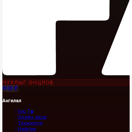
ЧУХЛЫГ ОНЦЛОВ
Ангилал
Улс Төр
Эдийн засаг
Технологи
Нийгэм