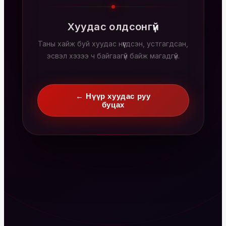
Хуудас олдсонгүй
Таны хайж буй хуудас нүүгдсэн, устгагдсан,
эсвэл хэзээ ч байгаагүй байж магадгүй.
← Нүүр хуудас руу
буцах