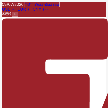
08/07/2026
|
31°
Улаанбаатар
|
USD
₮
--
EUR
₮
--
CNY
₮
--