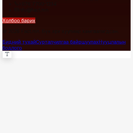
+976 7700-1234
info@fact.mn
Холбоо барих
© 2026 Fact.mn. Бүх эрх хуулиар хамгаалагдсан.
Бидний тухай
Сурталчилгаа байршуулах
Нууцлалын
бодлого