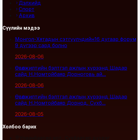
Дэлхийд
Спорт
Архив
Сүүлийн мэдээ
Монгол-Хятадын сэтгүүлчдийн16 дугаар форум
9 дүгээр сард болно
2026-08-06
Өвөлжилтийн бэлтгэл ажлын хүрээнд Шадар
сайд Н.Номтойбаяр Дорноговь ай...
2026-08-06
Өвөлжилтийн бэлтгэл ажлын хүрээнд Шадар
сайд Н.Номтойбаяр Дорнод, Сүхб...
2026-08-05
Холбоо барих
Улаанбаатар хот, Сүхбаатар дүүрэг