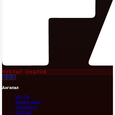
ЧУХЛЫГ ОНЦЛОВ
Ангилал
Улс Төр
Эдийн засаг
Технологи
Нийгэм