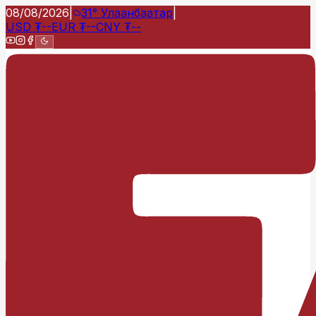
08/08/2026
|
31°
Улаанбаатар
|
USD
₮
--
EUR
₮
--
CNY
₮
--