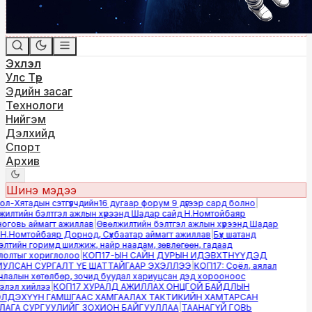
Эхлэл
Улс Төр
Эдийн засаг
Технологи
Нийгэм
Дэлхийд
Спорт
Архив
Шинэ мэдээ
-Хятадын сэтгүүлчдийн16 дугаар форум 9 дүгээр сард болно
|
лтийн бэлтгэл ажлын хүрээнд Шадар сайд Н.Номтойбаяр
овь аймагт ажиллав
|
Өвөлжилтийн бэлтгэл ажлын хүрээнд Шадар
.Номтойбаяр Дорнод, Сүхбаатар аймагт ажиллав
|
Бүх шатанд
тийн горимд шилжиж, найр наадам, зөвлөгөөн, гадаад
лтыг хориглолоо
|
КОП17-ЫН САЙН ДУРЫН ИДЭВХТНҮҮДЭД
ЛСАН СУРГАЛТ ҮЕ ШАТТАЙГААР ЭХЭЛЛЭЭ
|
КОП17: Соёл, аялал
алын хөтөлбөр, зочид буудал хариуцсан дэд хорооноос
эл хийлээ
|
КОП17 ХУРАЛД АЖИЛЛАХ ОНЦГОЙ БАЙДЛЫН
ДЭХҮҮН ГАМШГААС ХАМГААЛАХ ТАКТИКИЙН ХАМТАРСАН
ГА СУРГУУЛИЙГ ЗОХИОН БАЙГУУЛЛАА
|
ТААНАГҮЙ ГОВЬ