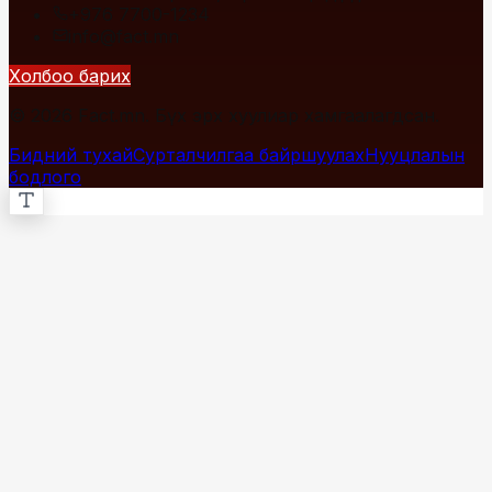
+976 7700-1234
info@fact.mn
Холбоо барих
© 2026 Fact.mn. Бүх эрх хуулиар хамгаалагдсан.
Бидний тухай
Сурталчилгаа байршуулах
Нууцлалын
бодлого