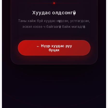
Хуудас олдсонгүй
Таны хайж буй хуудас нүүгдсэн, устгагдсан,
эсвэл хэзээ ч байгаагүй байж магадгүй.
← Нүүр хуудас руу
буцах