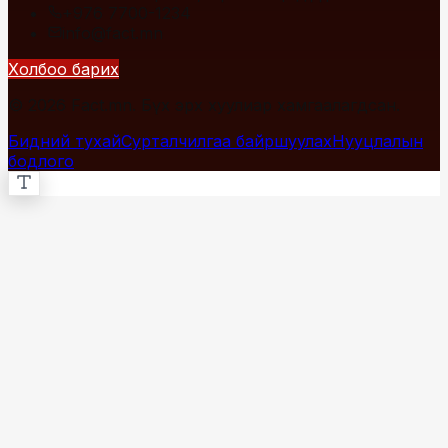
+976 7700-1234
info@fact.mn
Холбоо барих
© 2026 Fact.mn. Бүх эрх хуулиар хамгаалагдсан.
Бидний тухай
Сурталчилгаа байршуулах
Нууцлалын
бодлого