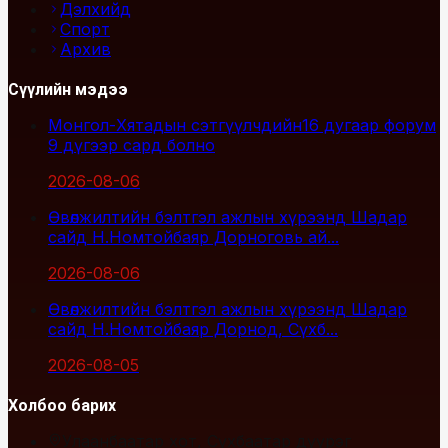
Дэлхийд
Спорт
Архив
Сүүлийн мэдээ
Монгол-Хятадын сэтгүүлчдийн16 дугаар форум
9 дүгээр сард болно
2026-08-06
Өвөлжилтийн бэлтгэл ажлын хүрээнд Шадар
сайд Н.Номтойбаяр Дорноговь ай...
2026-08-06
Өвөлжилтийн бэлтгэл ажлын хүрээнд Шадар
сайд Н.Номтойбаяр Дорнод, Сүхб...
2026-08-05
Холбоо барих
Улаанбаатар хот, Сүхбаатар дүүрэг