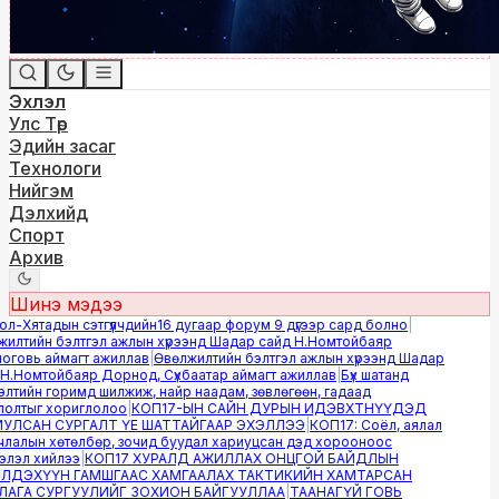
Эхлэл
Улс Төр
Эдийн засаг
Технологи
Нийгэм
Дэлхийд
Спорт
Архив
Шинэ мэдээ
-Хятадын сэтгүүлчдийн16 дугаар форум 9 дүгээр сард болно
|
лтийн бэлтгэл ажлын хүрээнд Шадар сайд Н.Номтойбаяр
овь аймагт ажиллав
|
Өвөлжилтийн бэлтгэл ажлын хүрээнд Шадар
.Номтойбаяр Дорнод, Сүхбаатар аймагт ажиллав
|
Бүх шатанд
тийн горимд шилжиж, найр наадам, зөвлөгөөн, гадаад
лтыг хориглолоо
|
КОП17-ЫН САЙН ДУРЫН ИДЭВХТНҮҮДЭД
ЛСАН СУРГАЛТ ҮЕ ШАТТАЙГААР ЭХЭЛЛЭЭ
|
КОП17: Соёл, аялал
алын хөтөлбөр, зочид буудал хариуцсан дэд хорооноос
эл хийлээ
|
КОП17 ХУРАЛД АЖИЛЛАХ ОНЦГОЙ БАЙДЛЫН
ДЭХҮҮН ГАМШГААС ХАМГААЛАХ ТАКТИКИЙН ХАМТАРСАН
ГА СУРГУУЛИЙГ ЗОХИОН БАЙГУУЛЛАА
|
ТААНАГҮЙ ГОВЬ