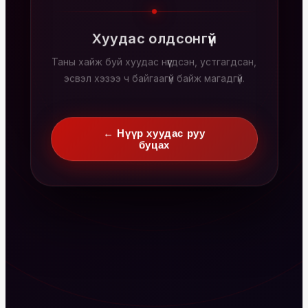
Хуудас олдсонгүй
Таны хайж буй хуудас нүүгдсэн, устгагдсан,
эсвэл хэзээ ч байгаагүй байж магадгүй.
← Нүүр хуудас руу
буцах