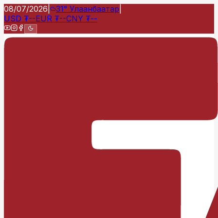
08/07/2026
|
31°
Улаанбаатар
|
USD
₮
--
EUR
₮
--
CNY
₮
--