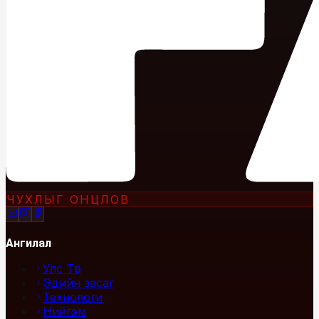
ЧУХЛЫГ ОНЦЛОВ
Ангилал
Улс Төр
Эдийн засаг
Технологи
Нийгэм