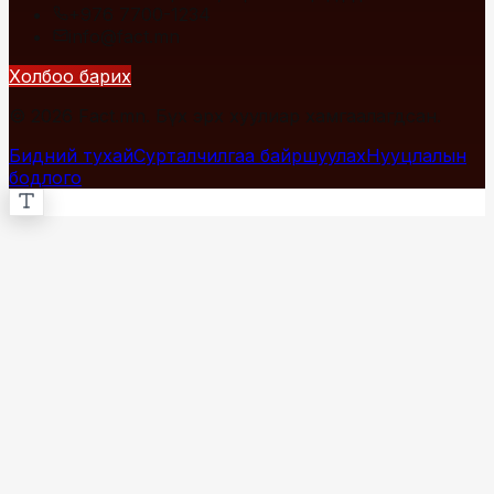
+976 7700-1234
info@fact.mn
Холбоо барих
© 2026 Fact.mn. Бүх эрх хуулиар хамгаалагдсан.
Бидний тухай
Сурталчилгаа байршуулах
Нууцлалын
бодлого