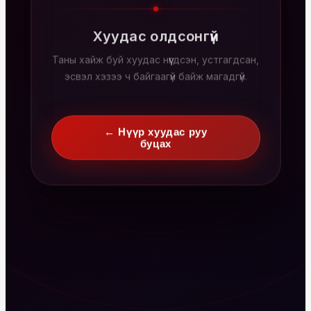
Хуудас олдсонгүй
Таны хайж буй хуудас нүүгдсэн, устгагдсан,
эсвэл хэзээ ч байгаагүй байж магадгүй.
← Нүүр хуудас руу
буцах