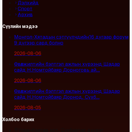
Дэлхийд
Спорт
Архив
Сүүлийн мэдээ
Монгол-Хятадын сэтгүүлчдийн16 дугаар форум
9 дүгээр сард болно
2026-08-06
Өвөлжилтийн бэлтгэл ажлын хүрээнд Шадар
сайд Н.Номтойбаяр Дорноговь ай...
2026-08-06
Өвөлжилтийн бэлтгэл ажлын хүрээнд Шадар
сайд Н.Номтойбаяр Дорнод, Сүхб...
2026-08-05
Холбоо барих
Улаанбаатар хот, Сүхбаатар дүүрэг