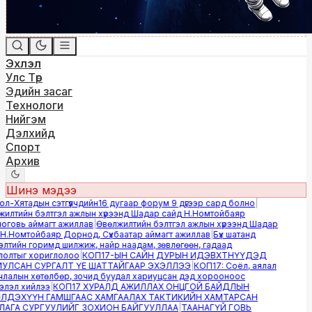
Эхлэл
Улс Төр
Эдийн засаг
Технологи
Нийгэм
Дэлхийд
Спорт
Архив
Шинэ мэдээ
-Хятадын сэтгүүлчдийн16 дугаар форум 9 дүгээр сард болно
|
лтийн бэлтгэл ажлын хүрээнд Шадар сайд Н.Номтойбаяр
овь аймагт ажиллав
|
Өвөлжилтийн бэлтгэл ажлын хүрээнд Шадар
.Номтойбаяр Дорнод, Сүхбаатар аймагт ажиллав
|
Бүх шатанд
тийн горимд шилжиж, найр наадам, зөвлөгөөн, гадаад
лтыг хориглолоо
|
КОП17-ЫН САЙН ДУРЫН ИДЭВХТНҮҮДЭД
ЛСАН СУРГАЛТ ҮЕ ШАТТАЙГААР ЭХЭЛЛЭЭ
|
КОП17: Соёл, аялал
алын хөтөлбөр, зочид буудал хариуцсан дэд хорооноос
эл хийлээ
|
КОП17 ХУРАЛД АЖИЛЛАХ ОНЦГОЙ БАЙДЛЫН
ДЭХҮҮН ГАМШГААС ХАМГААЛАХ ТАКТИКИЙН ХАМТАРСАН
ГА СУРГУУЛИЙГ ЗОХИОН БАЙГУУЛЛАА
|
ТААНАГҮЙ ГОВЬ