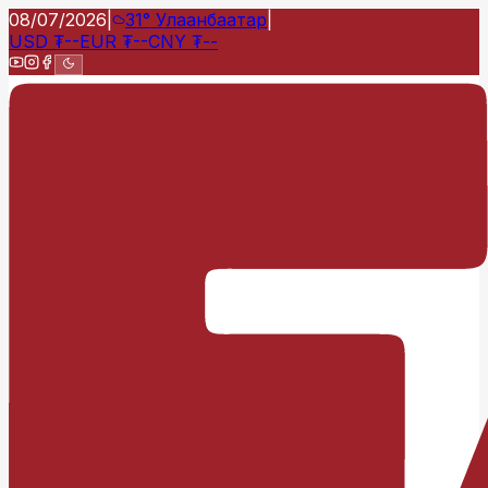
08/07/2026
|
31°
Улаанбаатар
|
USD
₮
--
EUR
₮
--
CNY
₮
--