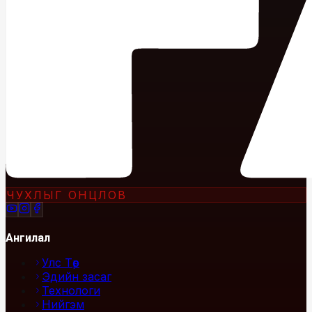
ЧУХЛЫГ ОНЦЛОВ
Ангилал
Улс Төр
Эдийн засаг
Технологи
Нийгэм