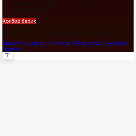
+976 7700-1234
info@fact.mn
Холбоо барих
© 2026 Fact.mn. Бүх эрх хуулиар хамгаалагдсан.
Бидний тухай
Сурталчилгаа байршуулах
Нууцлалын
бодлого