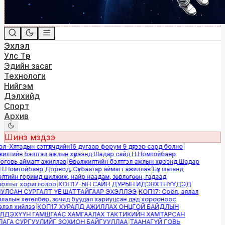
Эхлэл
Улс Төр
Эдийн засаг
Технологи
Нийгэм
Дэлхийд
Спорт
Архив
Шинэ мэдээ
-Хятадын сэтгүүлчдийн16 дугаар форум 9 дүгээр сард болно
|
лтийн бэлтгэл ажлын хүрээнд Шадар сайд Н.Номтойбаяр
овь аймагт ажиллав
|
Өвөлжилтийн бэлтгэл ажлын хүрээнд Шадар
.Номтойбаяр Дорнод, Сүхбаатар аймагт ажиллав
|
Бүх шатанд
тийн горимд шилжиж, найр наадам, зөвлөгөөн, гадаад
лтыг хориглолоо
|
КОП17-ЫН САЙН ДУРЫН ИДЭВХТНҮҮДЭД
ЛСАН СУРГАЛТ ҮЕ ШАТТАЙГААР ЭХЭЛЛЭЭ
|
КОП17: Соёл, аялал
алын хөтөлбөр, зочид буудал хариуцсан дэд хорооноос
эл хийлээ
|
КОП17 ХУРАЛД АЖИЛЛАХ ОНЦГОЙ БАЙДЛЫН
ДЭХҮҮН ГАМШГААС ХАМГААЛАХ ТАКТИКИЙН ХАМТАРСАН
ГА СУРГУУЛИЙГ ЗОХИОН БАЙГУУЛЛАА
|
ТААНАГҮЙ ГОВЬ