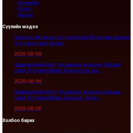
Дэлхийд
Спорт
Архив
Сүүлийн мэдээ
Монгол-Хятадын сэтгүүлчдийн16 дугаар форум
9 дүгээр сард болно
2026-08-06
Өвөлжилтийн бэлтгэл ажлын хүрээнд Шадар
сайд Н.Номтойбаяр Дорноговь ай...
2026-08-06
Өвөлжилтийн бэлтгэл ажлын хүрээнд Шадар
сайд Н.Номтойбаяр Дорнод, Сүхб...
2026-08-05
Холбоо барих
Улаанбаатар хот, Сүхбаатар дүүрэг