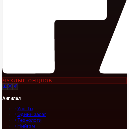
ЧУХЛЫГ ОНЦЛОВ
Ангилал
Улс Төр
Эдийн засаг
Технологи
Нийгэм