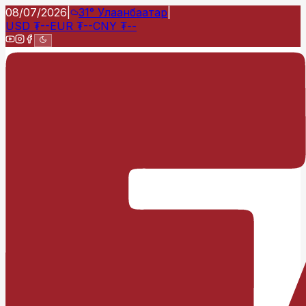
08/07/2026
|
31°
Улаанбаатар
|
USD
₮
--
EUR
₮
--
CNY
₮
--