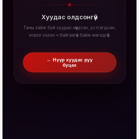
Хуудас олдсонгүй
Таны хайж буй хуудас нүүгдсэн, устгагдсан,
эсвэл хэзээ ч байгаагүй байж магадгүй.
← Нүүр хуудас руу
буцах