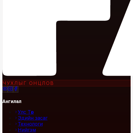
ЧУХЛЫГ ОНЦЛОВ
Ангилал
Улс Төр
Эдийн засаг
Технологи
Нийгэм