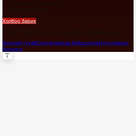
+976 7700-1234
info@fact.mn
Холбоо барих
© 2026 Fact.mn. Бүх эрх хуулиар хамгаалагдсан.
Бидний тухай
Сурталчилгаа байршуулах
Нууцлалын
бодлого