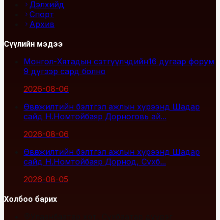
Дэлхийд
Спорт
Архив
Сүүлийн мэдээ
Монгол-Хятадын сэтгүүлчдийн16 дугаар форум
9 дүгээр сард болно
2026-08-06
Өвөлжилтийн бэлтгэл ажлын хүрээнд Шадар
сайд Н.Номтойбаяр Дорноговь ай...
2026-08-06
Өвөлжилтийн бэлтгэл ажлын хүрээнд Шадар
сайд Н.Номтойбаяр Дорнод, Сүхб...
2026-08-05
Холбоо барих
Улаанбаатар хот, Сүхбаатар дүүрэг