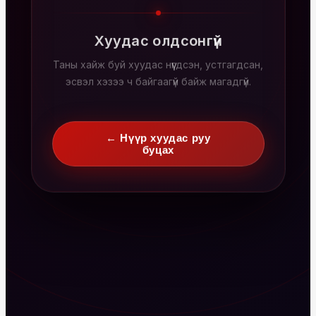
Хуудас олдсонгүй
Таны хайж буй хуудас нүүгдсэн, устгагдсан,
эсвэл хэзээ ч байгаагүй байж магадгүй.
← Нүүр хуудас руу
буцах