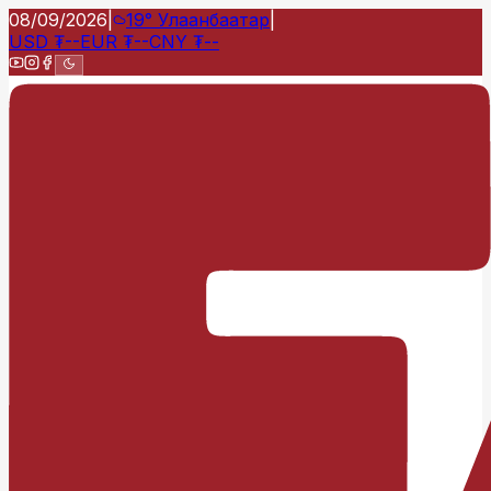
08/09/2026
|
19°
Улаанбаатар
|
USD
₮
--
EUR
₮
--
CNY
₮
--