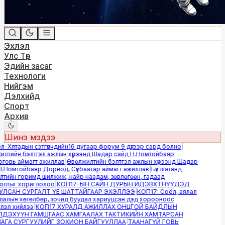
Эхлэл
Улс Төр
Эдийн засаг
Технологи
Нийгэм
Дэлхийд
Спорт
Архив
Шинэ мэдээ
Хятадын сэтгүүлчдийн16 дугаар форум 9 дүгээр сард болно
|
тийн бэлтгэл ажлын хүрээнд Шадар сайд Н.Номтойбаяр
овь аймагт ажиллав
|
Өвөлжилтийн бэлтгэл ажлын хүрээнд Шадар
Номтойбаяр Дорнод, Сүхбаатар аймагт ажиллав
|
Бүх шатанд
ийн горимд шилжиж, найр наадам, зөвлөгөөн, гадаад
лтыг хориглолоо
|
КОП17-ЫН САЙН ДУРЫН ИДЭВХТНҮҮДЭД
САН СУРГАЛТ ҮЕ ШАТТАЙГААР ЭХЭЛЛЭЭ
|
КОП17: Соёл, аялал
лын хөтөлбөр, зочид буудал хариуцсан дэд хорооноос
эл хийлээ
|
КОП17 ХУРАЛД АЖИЛЛАХ ОНЦГОЙ БАЙДЛЫН
ДЭХҮҮН ГАМШГААС ХАМГААЛАХ ТАКТИКИЙН ХАМТАРСАН
ГА СУРГУУЛИЙГ ЗОХИОН БАЙГУУЛЛАА
|
ТААНАГҮЙ ГОВЬ