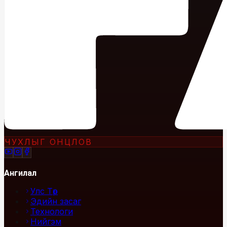
ЧУХЛЫГ ОНЦЛОВ
Ангилал
Улс Төр
Эдийн засаг
Технологи
Нийгэм