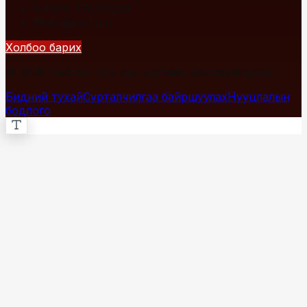
+976 7700-1234
info@fact.mn
Холбоо барих
© 2026 Fact.mn. Бүх эрх хуулиар хамгаалагдсан.
Бидний тухай
Сурталчилгаа байршуулах
Нууцлалын
бодлого