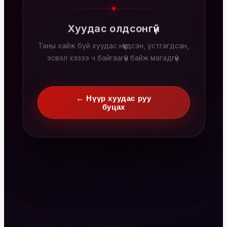
Хуудас олдсонгүй
Таны хайж буй хуудас нүүгдсэн, устгагдсан,
эсвэл хэзээ ч байгаагүй байж магадгүй.
← Нүүр хуудас руу
буцах