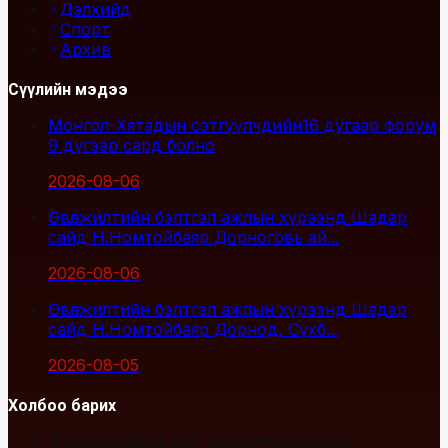
Дэлхийд
Спорт
Архив
Сүүлийн мэдээ
Монгол-Хятадын сэтгүүлчдийн16 дугаар форум
9 дүгээр сард болно
2026-08-06
Өвөлжилтийн бэлтгэл ажлын хүрээнд Шадар
сайд Н.Номтойбаяр Дорноговь ай...
2026-08-06
Өвөлжилтийн бэлтгэл ажлын хүрээнд Шадар
сайд Н.Номтойбаяр Дорнод, Сүхб...
2026-08-05
Холбоо барих
Улаанбаатар хот, Сүхбаатар дүүрэг