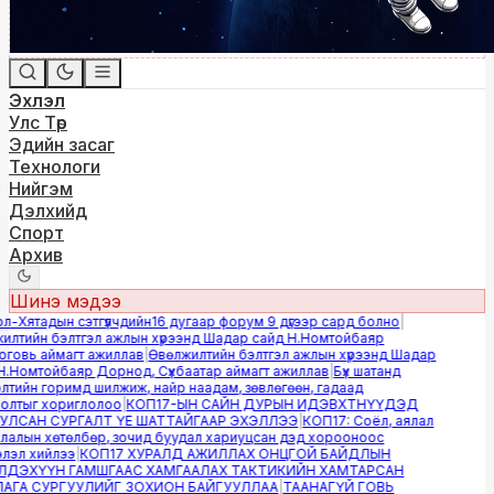
Эхлэл
Улс Төр
Эдийн засаг
Технологи
Нийгэм
Дэлхийд
Спорт
Архив
Шинэ мэдээ
Хятадын сэтгүүлчдийн16 дугаар форум 9 дүгээр сард болно
|
лтийн бэлтгэл ажлын хүрээнд Шадар сайд Н.Номтойбаяр
овь аймагт ажиллав
|
Өвөлжилтийн бэлтгэл ажлын хүрээнд Шадар
.Номтойбаяр Дорнод, Сүхбаатар аймагт ажиллав
|
Бүх шатанд
тийн горимд шилжиж, найр наадам, зөвлөгөөн, гадаад
лтыг хориглолоо
|
КОП17-ЫН САЙН ДУРЫН ИДЭВХТНҮҮДЭД
ЛСАН СУРГАЛТ ҮЕ ШАТТАЙГААР ЭХЭЛЛЭЭ
|
КОП17: Соёл, аялал
алын хөтөлбөр, зочид буудал хариуцсан дэд хорооноос
эл хийлээ
|
КОП17 ХУРАЛД АЖИЛЛАХ ОНЦГОЙ БАЙДЛЫН
ДЭХҮҮН ГАМШГААС ХАМГААЛАХ ТАКТИКИЙН ХАМТАРСАН
ГА СУРГУУЛИЙГ ЗОХИОН БАЙГУУЛЛАА
|
ТААНАГҮЙ ГОВЬ