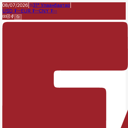
08/07/2026
|
31°
Улаанбаатар
|
USD
₮
--
EUR
₮
--
CNY
₮
--