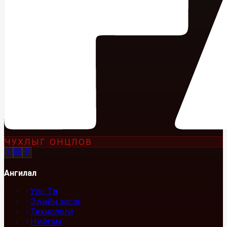
ЧУХЛЫГ ОНЦЛОВ
Ангилал
Улс Төр
Эдийн засаг
Технологи
Нийгэм