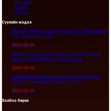
Дэлхийд
Спорт
Архив
Сүүлийн мэдээ
Монгол-Хятадын сэтгүүлчдийн16 дугаар форум
9 дүгээр сард болно
2026-08-06
Өвөлжилтийн бэлтгэл ажлын хүрээнд Шадар
сайд Н.Номтойбаяр Дорноговь ай...
2026-08-06
Өвөлжилтийн бэлтгэл ажлын хүрээнд Шадар
сайд Н.Номтойбаяр Дорнод, Сүхб...
2026-08-05
Холбоо барих
Улаанбаатар хот, Сүхбаатар дүүрэг