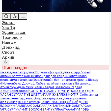
Эхлэл
Улс Төр
Эдийн засаг
Технологи
Нийгэм
Дэлхийд
Спорт
Архив
Шинэ мэдээ
Хятадын сэтгүүлчдийн16 дугаар форум 9 дүгээр сард болно
|
лтийн бэлтгэл ажлын хүрээнд Шадар сайд Н.Номтойбаяр
овь аймагт ажиллав
|
Өвөлжилтийн бэлтгэл ажлын хүрээнд Шадар
.Номтойбаяр Дорнод, Сүхбаатар аймагт ажиллав
|
Бүх шатанд
тийн горимд шилжиж, найр наадам, зөвлөгөөн, гадаад
лтыг хориглолоо
|
КОП17-ЫН САЙН ДУРЫН ИДЭВХТНҮҮДЭД
ЛСАН СУРГАЛТ ҮЕ ШАТТАЙГААР ЭХЭЛЛЭЭ
|
КОП17: Соёл, аялал
алын хөтөлбөр, зочид буудал хариуцсан дэд хорооноос
эл хийлээ
|
КОП17 ХУРАЛД АЖИЛЛАХ ОНЦГОЙ БАЙДЛЫН
ДЭХҮҮН ГАМШГААС ХАМГААЛАХ ТАКТИКИЙН ХАМТАРСАН
ГА СУРГУУЛИЙГ ЗОХИОН БАЙГУУЛЛАА
|
ТААНАГҮЙ ГОВЬ