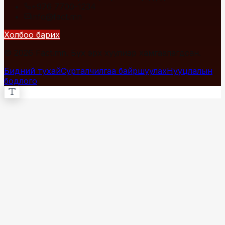
+976 7700-1234
info@fact.mn
Холбоо барих
© 2026 Fact.mn. Бүх эрх хуулиар хамгаалагдсан.
Бидний тухай
Сурталчилгаа байршуулах
Нууцлалын
бодлого