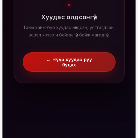
Хуудас олдсонгүй
Таны хайж буй хуудас нүүгдсэн, устгагдсан,
эсвэл хэзээ ч байгаагүй байж магадгүй.
← Нүүр хуудас руу
буцах