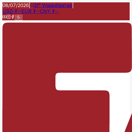
08/07/2026
|
31°
Улаанбаатар
|
USD
₮
--
EUR
₮
--
CNY
₮
--