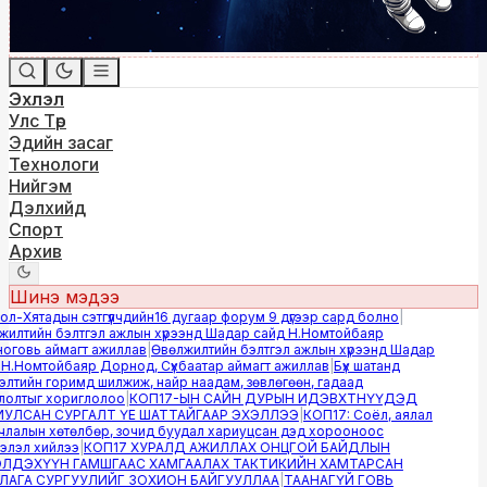
Эхлэл
Улс Төр
Эдийн засаг
Технологи
Нийгэм
Дэлхийд
Спорт
Архив
Шинэ мэдээ
-Хятадын сэтгүүлчдийн16 дугаар форум 9 дүгээр сард болно
|
лтийн бэлтгэл ажлын хүрээнд Шадар сайд Н.Номтойбаяр
овь аймагт ажиллав
|
Өвөлжилтийн бэлтгэл ажлын хүрээнд Шадар
.Номтойбаяр Дорнод, Сүхбаатар аймагт ажиллав
|
Бүх шатанд
тийн горимд шилжиж, найр наадам, зөвлөгөөн, гадаад
лтыг хориглолоо
|
КОП17-ЫН САЙН ДУРЫН ИДЭВХТНҮҮДЭД
ЛСАН СУРГАЛТ ҮЕ ШАТТАЙГААР ЭХЭЛЛЭЭ
|
КОП17: Соёл, аялал
алын хөтөлбөр, зочид буудал хариуцсан дэд хорооноос
эл хийлээ
|
КОП17 ХУРАЛД АЖИЛЛАХ ОНЦГОЙ БАЙДЛЫН
ДЭХҮҮН ГАМШГААС ХАМГААЛАХ ТАКТИКИЙН ХАМТАРСАН
ГА СУРГУУЛИЙГ ЗОХИОН БАЙГУУЛЛАА
|
ТААНАГҮЙ ГОВЬ