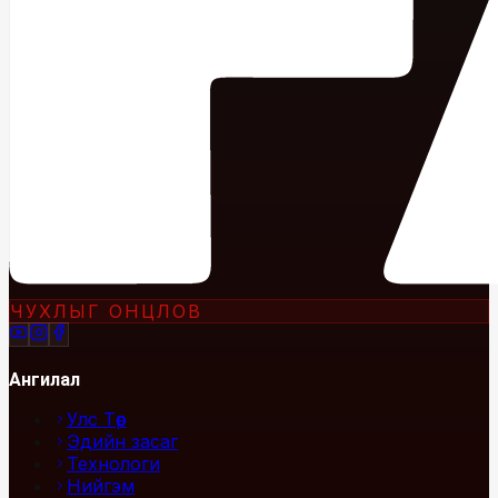
ЧУХЛЫГ ОНЦЛОВ
Ангилал
Улс Төр
Эдийн засаг
Технологи
Нийгэм