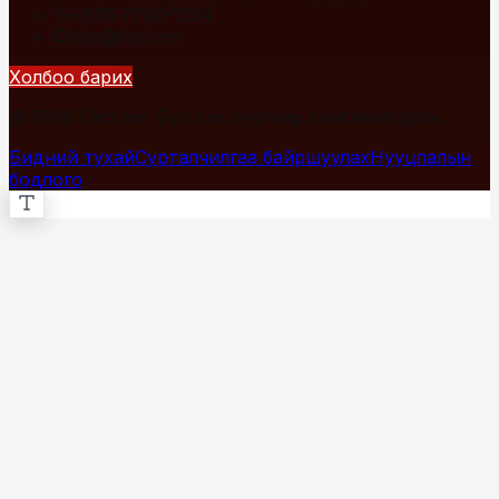
+976 7700-1234
info@fact.mn
Холбоо барих
© 2026 Fact.mn. Бүх эрх хуулиар хамгаалагдсан.
Бидний тухай
Сурталчилгаа байршуулах
Нууцлалын
бодлого