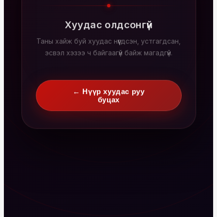
Хуудас олдсонгүй
Таны хайж буй хуудас нүүгдсэн, устгагдсан,
эсвэл хэзээ ч байгаагүй байж магадгүй.
← Нүүр хуудас руу
буцах