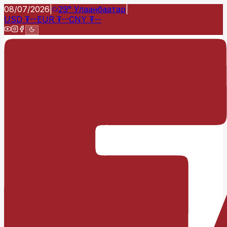
08/07/2026
|
29°
Улаанбаатар
|
USD
₮
--
EUR
₮
--
CNY
₮
--