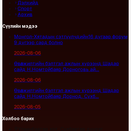
Дэлхийд
Спорт
Архив
Сүүлийн мэдээ
Монгол-Хятадын сэтгүүлчдийн16 дугаар форум
9 дүгээр сард болно
2026-08-06
Өвөлжилтийн бэлтгэл ажлын хүрээнд Шадар
сайд Н.Номтойбаяр Дорноговь ай...
2026-08-06
Өвөлжилтийн бэлтгэл ажлын хүрээнд Шадар
сайд Н.Номтойбаяр Дорнод, Сүхб...
2026-08-05
Холбоо барих
Улаанбаатар хот, Сүхбаатар дүүрэг