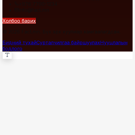
+976 7700-1234
info@fact.mn
Холбоо барих
© 2026 Fact.mn. Бүх эрх хуулиар хамгаалагдсан.
Бидний тухай
Сурталчилгаа байршуулах
Нууцлалын
бодлого