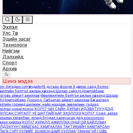
Эхлэл
Улс Төр
Эдийн засаг
Технологи
Нийгэм
Дэлхийд
Спорт
Архив
Шинэ мэдээ
-Хятадын сэтгүүлчдийн16 дугаар форум 9 дүгээр сард болно
|
лтийн бэлтгэл ажлын хүрээнд Шадар сайд Н.Номтойбаяр
овь аймагт ажиллав
|
Өвөлжилтийн бэлтгэл ажлын хүрээнд Шадар
.Номтойбаяр Дорнод, Сүхбаатар аймагт ажиллав
|
Бүх шатанд
тийн горимд шилжиж, найр наадам, зөвлөгөөн, гадаад
лтыг хориглолоо
|
КОП17-ЫН САЙН ДУРЫН ИДЭВХТНҮҮДЭД
ЛСАН СУРГАЛТ ҮЕ ШАТТАЙГААР ЭХЭЛЛЭЭ
|
КОП17: Соёл, аялал
алын хөтөлбөр, зочид буудал хариуцсан дэд хорооноос
эл хийлээ
|
КОП17 ХУРАЛД АЖИЛЛАХ ОНЦГОЙ БАЙДЛЫН
ДЭХҮҮН ГАМШГААС ХАМГААЛАХ ТАКТИКИЙН ХАМТАРСАН
ГА СУРГУУЛИЙГ ЗОХИОН БАЙГУУЛЛАА
|
ТААНАГҮЙ ГОВЬ