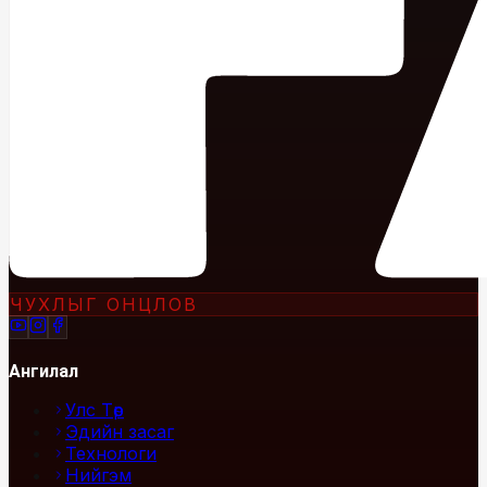
ЧУХЛЫГ ОНЦЛОВ
Ангилал
Улс Төр
Эдийн засаг
Технологи
Нийгэм