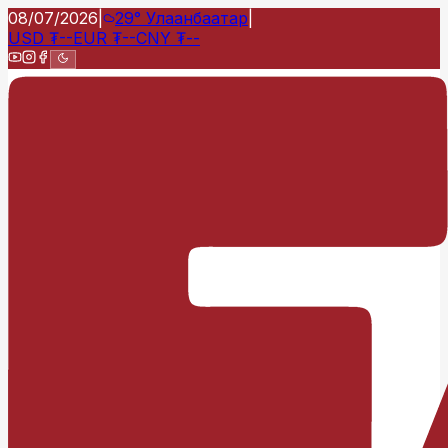
08/07/2026
|
29°
Улаанбаатар
|
USD
₮
--
EUR
₮
--
CNY
₮
--