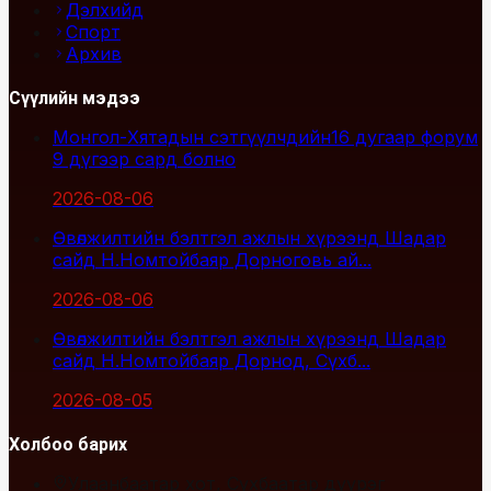
Дэлхийд
Спорт
Архив
Сүүлийн мэдээ
Монгол-Хятадын сэтгүүлчдийн16 дугаар форум
9 дүгээр сард болно
2026-08-06
Өвөлжилтийн бэлтгэл ажлын хүрээнд Шадар
сайд Н.Номтойбаяр Дорноговь ай...
2026-08-06
Өвөлжилтийн бэлтгэл ажлын хүрээнд Шадар
сайд Н.Номтойбаяр Дорнод, Сүхб...
2026-08-05
Холбоо барих
Улаанбаатар хот, Сүхбаатар дүүрэг