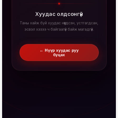
Хуудас олдсонгүй
Таны хайж буй хуудас нүүгдсэн, устгагдсан,
эсвэл хэзээ ч байгаагүй байж магадгүй.
← Нүүр хуудас руу
буцах