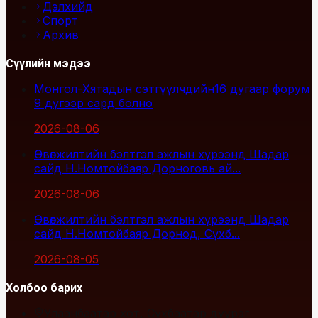
Дэлхийд
Спорт
Архив
Сүүлийн мэдээ
Монгол-Хятадын сэтгүүлчдийн16 дугаар форум
9 дүгээр сард болно
2026-08-06
Өвөлжилтийн бэлтгэл ажлын хүрээнд Шадар
сайд Н.Номтойбаяр Дорноговь ай...
2026-08-06
Өвөлжилтийн бэлтгэл ажлын хүрээнд Шадар
сайд Н.Номтойбаяр Дорнод, Сүхб...
2026-08-05
Холбоо барих
Улаанбаатар хот, Сүхбаатар дүүрэг