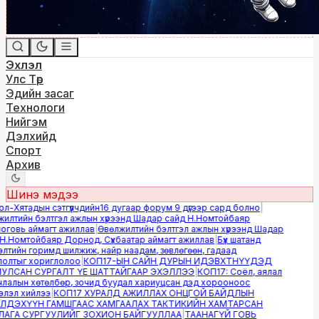
Эхлэл
Улс Төр
Эдийн засаг
Технологи
Нийгэм
Дэлхийд
Спорт
Архив
Шинэ мэдээ
-Хятадын сэтгүүлчдийн16 дугаар форум 9 дүгээр сард болно
|
лтийн бэлтгэл ажлын хүрээнд Шадар сайд Н.Номтойбаяр
овь аймагт ажиллав
|
Өвөлжилтийн бэлтгэл ажлын хүрээнд Шадар
.Номтойбаяр Дорнод, Сүхбаатар аймагт ажиллав
|
Бүх шатанд
тийн горимд шилжиж, найр наадам, зөвлөгөөн, гадаад
лтыг хориглолоо
|
КОП17-ЫН САЙН ДУРЫН ИДЭВХТНҮҮДЭД
ЛСАН СУРГАЛТ ҮЕ ШАТТАЙГААР ЭХЭЛЛЭЭ
|
КОП17: Соёл, аялал
алын хөтөлбөр, зочид буудал хариуцсан дэд хорооноос
эл хийлээ
|
КОП17 ХУРАЛД АЖИЛЛАХ ОНЦГОЙ БАЙДЛЫН
ДЭХҮҮН ГАМШГААС ХАМГААЛАХ ТАКТИКИЙН ХАМТАРСАН
ГА СУРГУУЛИЙГ ЗОХИОН БАЙГУУЛЛАА
|
ТААНАГҮЙ ГОВЬ