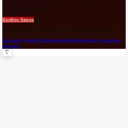
+976 7700-1234
info@fact.mn
Холбоо барих
© 2026 Fact.mn. Бүх эрх хуулиар хамгаалагдсан.
Бидний тухай
Сурталчилгаа байршуулах
Нууцлалын
бодлого