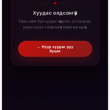
Хуудас олдсонгүй
Таны хайж буй хуудас нүүгдсэн, устгагдсан,
эсвэл хэзээ ч байгаагүй байж магадгүй.
← Нүүр хуудас руу
буцах