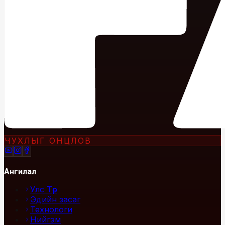
ЧУХЛЫГ ОНЦЛОВ
Ангилал
Улс Төр
Эдийн засаг
Технологи
Нийгэм