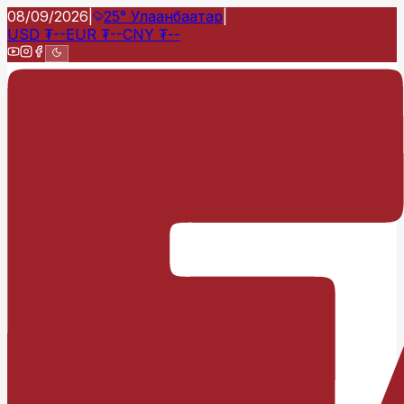
08/09/2026
|
25°
Улаанбаатар
|
USD
₮
--
EUR
₮
--
CNY
₮
--