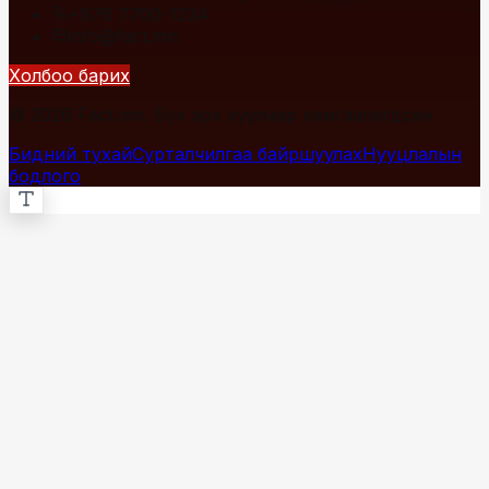
+976 7700-1234
info@fact.mn
Холбоо барих
© 2026 Fact.mn. Бүх эрх хуулиар хамгаалагдсан.
Бидний тухай
Сурталчилгаа байршуулах
Нууцлалын
бодлого