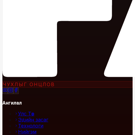
ЧУХЛЫГ ОНЦЛОВ
Ангилал
Улс Төр
Эдийн засаг
Технологи
Нийгэм