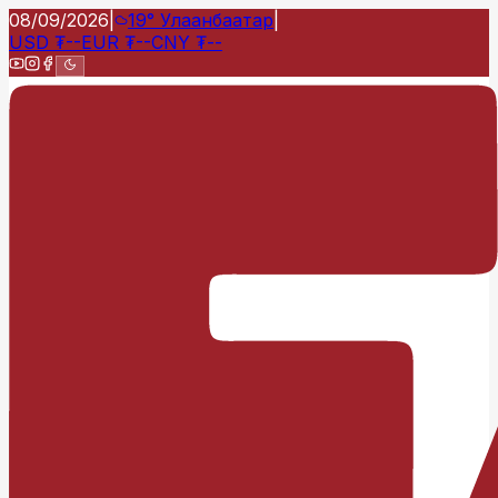
08/09/2026
|
19°
Улаанбаатар
|
USD
₮
--
EUR
₮
--
CNY
₮
--