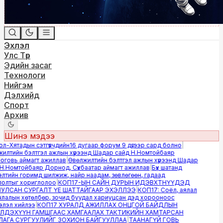
Эхлэл
Улс Төр
Эдийн засаг
Технологи
Нийгэм
Дэлхийд
Спорт
Архив
Шинэ мэдээ
-Хятадын сэтгүүлчдийн16 дугаар форум 9 дүгээр сард болно
|
лтийн бэлтгэл ажлын хүрээнд Шадар сайд Н.Номтойбаяр
овь аймагт ажиллав
|
Өвөлжилтийн бэлтгэл ажлын хүрээнд Шадар
.Номтойбаяр Дорнод, Сүхбаатар аймагт ажиллав
|
Бүх шатанд
тийн горимд шилжиж, найр наадам, зөвлөгөөн, гадаад
лтыг хориглолоо
|
КОП17-ЫН САЙН ДУРЫН ИДЭВХТНҮҮДЭД
ЛСАН СУРГАЛТ ҮЕ ШАТТАЙГААР ЭХЭЛЛЭЭ
|
КОП17: Соёл, аялал
алын хөтөлбөр, зочид буудал хариуцсан дэд хорооноос
эл хийлээ
|
КОП17 ХУРАЛД АЖИЛЛАХ ОНЦГОЙ БАЙДЛЫН
ДЭХҮҮН ГАМШГААС ХАМГААЛАХ ТАКТИКИЙН ХАМТАРСАН
ГА СУРГУУЛИЙГ ЗОХИОН БАЙГУУЛЛАА
|
ТААНАГҮЙ ГОВЬ