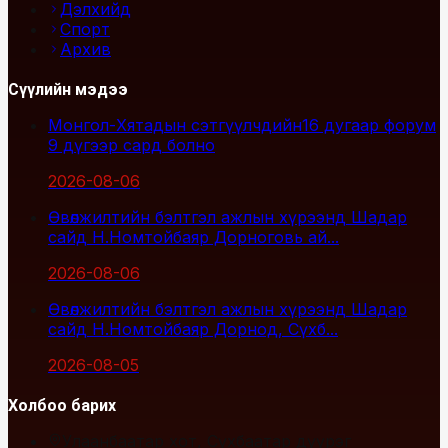
Дэлхийд
Спорт
Архив
Сүүлийн мэдээ
Монгол-Хятадын сэтгүүлчдийн16 дугаар форум
9 дүгээр сард болно
2026-08-06
Өвөлжилтийн бэлтгэл ажлын хүрээнд Шадар
сайд Н.Номтойбаяр Дорноговь ай...
2026-08-06
Өвөлжилтийн бэлтгэл ажлын хүрээнд Шадар
сайд Н.Номтойбаяр Дорнод, Сүхб...
2026-08-05
Холбоо барих
Улаанбаатар хот, Сүхбаатар дүүрэг