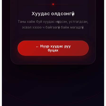
Хуудас олдсонгүй
Таны хайж буй хуудас нүүгдсэн, устгагдсан,
эсвэл хэзээ ч байгаагүй байж магадгүй.
← Нүүр хуудас руу
буцах