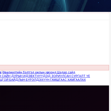
жилтийн бэлтгэл ажлын хүрээнд Шадар сайд
Н ДУРЫН ИДЭВХТНҮҮДЭД ЗОРИУЛСАН СУРГАЛТ ҮЕ
 БАЙДЛЫН БҮРЭЛДЭХҮҮН ГАМШГААС ХАМГААЛАХ