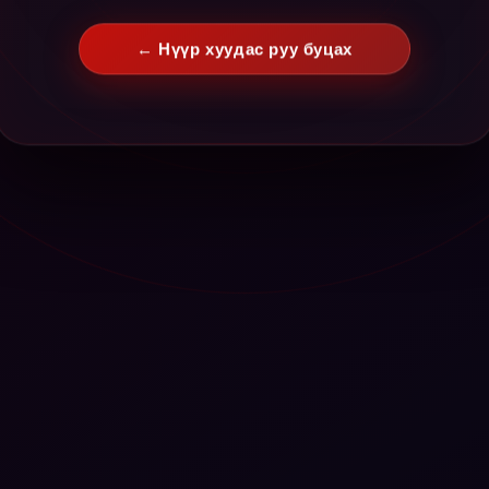
← Нүүр хуудас руу буцах