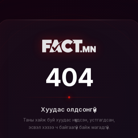
404
Хуудас олдсонгүй
Таны хайж буй хуудас нүүгдсэн, устгагдсан,
эсвэл хэзээ ч байгаагүй байж магадгүй.