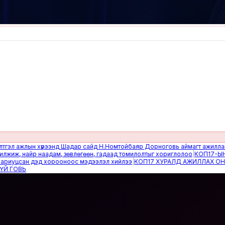
ажлын хүрээнд Шадар сайд Н.Номтойбаяр Дорноговь аймагт ажиллав
|
Өвөл
 найр наадам, зөвлөгөөн, гадаад томилолтыг хориглолоо
|
КОП17-ЫН САЙ
цсан дэд хорооноос мэдээлэл хийлээ
|
КОП17 ХУРАЛД АЖИЛЛАХ ОНЦГОЙ
ВЬ