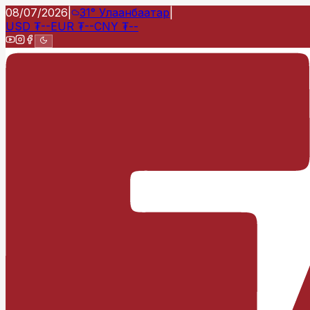
08/07/2026
|
31°
Улаанбаатар
|
USD
₮
--
EUR
₮
--
CNY
₮
--