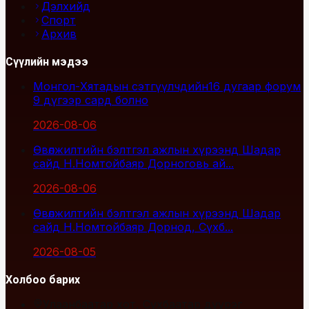
Дэлхийд
Спорт
Архив
Сүүлийн мэдээ
Монгол-Хятадын сэтгүүлчдийн16 дугаар форум
9 дүгээр сард болно
2026-08-06
Өвөлжилтийн бэлтгэл ажлын хүрээнд Шадар
сайд Н.Номтойбаяр Дорноговь ай...
2026-08-06
Өвөлжилтийн бэлтгэл ажлын хүрээнд Шадар
сайд Н.Номтойбаяр Дорнод, Сүхб...
2026-08-05
Холбоо барих
Улаанбаатар хот, Сүхбаатар дүүрэг