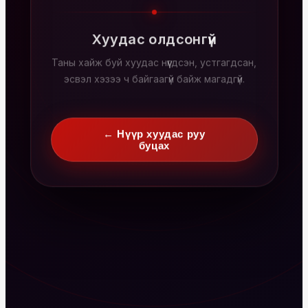
Хуудас олдсонгүй
Таны хайж буй хуудас нүүгдсэн, устгагдсан,
эсвэл хэзээ ч байгаагүй байж магадгүй.
← Нүүр хуудас руу
буцах