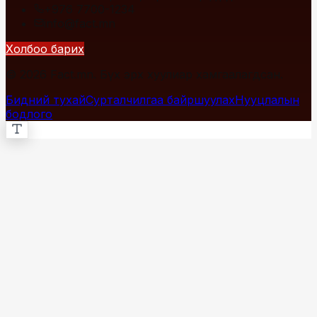
+976 7700-1234
info@fact.mn
Холбоо барих
© 2026 Fact.mn. Бүх эрх хуулиар хамгаалагдсан.
Бидний тухай
Сурталчилгаа байршуулах
Нууцлалын
бодлого