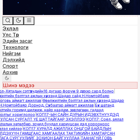
Эхлэл
Улс Төр
Эдийн засаг
Технологи
Нийгэм
Дэлхийд
Спорт
Архив
Шинэ мэдээ
Хятадын сэтгүүлчдийн16 дугаар форум 9 дүгээр сард болно
|
лтийн бэлтгэл ажлын хүрээнд Шадар сайд Н.Номтойбаяр
овь аймагт ажиллав
|
Өвөлжилтийн бэлтгэл ажлын хүрээнд Шадар
.Номтойбаяр Дорнод, Сүхбаатар аймагт ажиллав
|
Бүх шатанд
тийн горимд шилжиж, найр наадам, зөвлөгөөн, гадаад
лтыг хориглолоо
|
КОП17-ЫН САЙН ДУРЫН ИДЭВХТНҮҮДЭД
ЛСАН СУРГАЛТ ҮЕ ШАТТАЙГААР ЭХЭЛЛЭЭ
|
КОП17: Соёл, аялал
алын хөтөлбөр, зочид буудал хариуцсан дэд хорооноос
эл хийлээ
|
КОП17 ХУРАЛД АЖИЛЛАХ ОНЦГОЙ БАЙДЛЫН
ДЭХҮҮН ГАМШГААС ХАМГААЛАХ ТАКТИКИЙН ХАМТАРСАН
ГА СУРГУУЛИЙГ ЗОХИОН БАЙГУУЛЛАА
|
ТААНАГҮЙ ГОВЬ