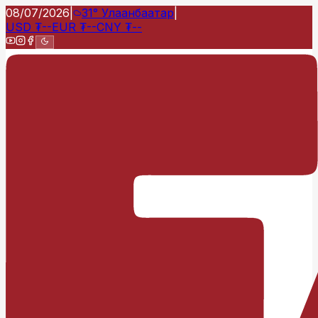
08/07/2026
|
31°
Улаанбаатар
|
USD
₮
--
EUR
₮
--
CNY
₮
--