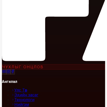
ЧУХЛЫГ ОНЦЛОВ
Ангилал
Улс Төр
Эдийн засаг
Технологи
Нийгэм