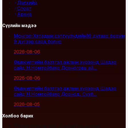
Дэлхийд
Спорт
Архив
Сүүлийн мэдээ
Монгол-Хятадын сэтгүүлчдийн16 дугаар форум
9 дүгээр сард болно
2026-08-06
Өвөлжилтийн бэлтгэл ажлын хүрээнд Шадар
сайд Н.Номтойбаяр Дорноговь ай...
2026-08-06
Өвөлжилтийн бэлтгэл ажлын хүрээнд Шадар
сайд Н.Номтойбаяр Дорнод, Сүхб...
2026-08-05
Холбоо барих
Улаанбаатар хот, Сүхбаатар дүүрэг