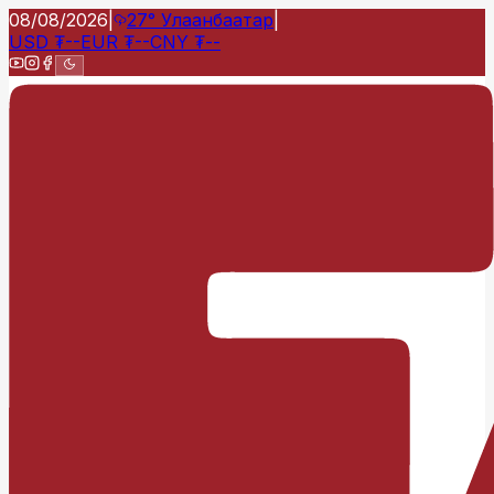
08/08/2026
|
27°
Улаанбаатар
|
USD
₮
--
EUR
₮
--
CNY
₮
--