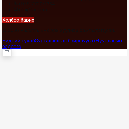
+976 7700-1234
info@fact.mn
Холбоо барих
© 2026 Fact.mn. Бүх эрх хуулиар хамгаалагдсан.
Бидний тухай
Сурталчилгаа байршуулах
Нууцлалын
бодлого