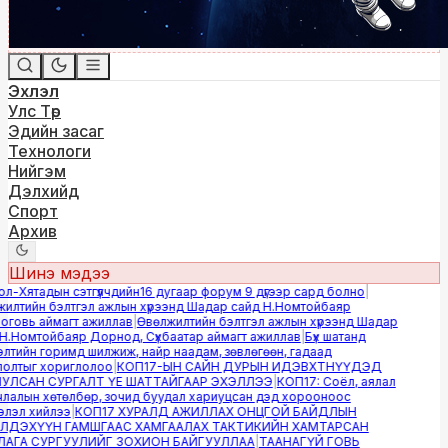
Эхлэл
Улс Төр
Эдийн засаг
Технологи
Нийгэм
Дэлхийд
Спорт
Архив
Шинэ мэдээ
-Хятадын сэтгүүлчдийн16 дугаар форум 9 дүгээр сард болно
|
лтийн бэлтгэл ажлын хүрээнд Шадар сайд Н.Номтойбаяр
овь аймагт ажиллав
|
Өвөлжилтийн бэлтгэл ажлын хүрээнд Шадар
.Номтойбаяр Дорнод, Сүхбаатар аймагт ажиллав
|
Бүх шатанд
тийн горимд шилжиж, найр наадам, зөвлөгөөн, гадаад
лтыг хориглолоо
|
КОП17-ЫН САЙН ДУРЫН ИДЭВХТНҮҮДЭД
ЛСАН СУРГАЛТ ҮЕ ШАТТАЙГААР ЭХЭЛЛЭЭ
|
КОП17: Соёл, аялал
алын хөтөлбөр, зочид буудал хариуцсан дэд хорооноос
эл хийлээ
|
КОП17 ХУРАЛД АЖИЛЛАХ ОНЦГОЙ БАЙДЛЫН
ДЭХҮҮН ГАМШГААС ХАМГААЛАХ ТАКТИКИЙН ХАМТАРСАН
ГА СУРГУУЛИЙГ ЗОХИОН БАЙГУУЛЛАА
|
ТААНАГҮЙ ГОВЬ