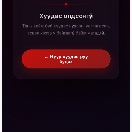
Хуудас олдсонгүй
Таны хайж буй хуудас нүүгдсэн, устгагдсан,
эсвэл хэзээ ч байгаагүй байж магадгүй.
← Нүүр хуудас руу
буцах