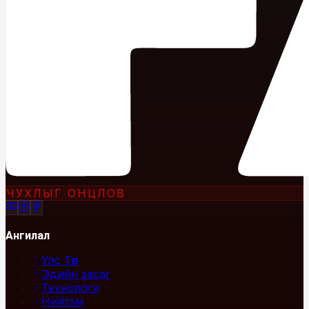
ЧУХЛЫГ ОНЦЛОВ
Ангилал
Улс Төр
Эдийн засаг
Технологи
Нийгэм