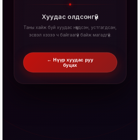
Хуудас олдсонгүй
Таны хайж буй хуудас нүүгдсэн, устгагдсан,
эсвэл хэзээ ч байгаагүй байж магадгүй.
← Нүүр хуудас руу
буцах