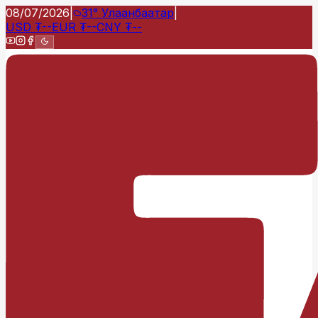
08/07/2026
|
31°
Улаанбаатар
|
USD
₮
--
EUR
₮
--
CNY
₮
--