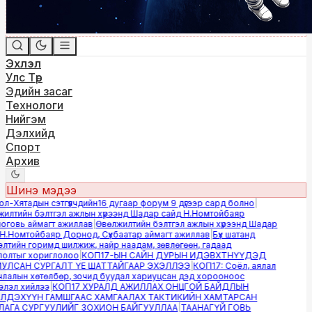
Эхлэл
Улс Төр
Эдийн засаг
Технологи
Нийгэм
Дэлхийд
Спорт
Архив
Шинэ мэдээ
-Хятадын сэтгүүлчдийн16 дугаар форум 9 дүгээр сард болно
|
лтийн бэлтгэл ажлын хүрээнд Шадар сайд Н.Номтойбаяр
овь аймагт ажиллав
|
Өвөлжилтийн бэлтгэл ажлын хүрээнд Шадар
.Номтойбаяр Дорнод, Сүхбаатар аймагт ажиллав
|
Бүх шатанд
тийн горимд шилжиж, найр наадам, зөвлөгөөн, гадаад
лтыг хориглолоо
|
КОП17-ЫН САЙН ДУРЫН ИДЭВХТНҮҮДЭД
ЛСАН СУРГАЛТ ҮЕ ШАТТАЙГААР ЭХЭЛЛЭЭ
|
КОП17: Соёл, аялал
алын хөтөлбөр, зочид буудал хариуцсан дэд хорооноос
эл хийлээ
|
КОП17 ХУРАЛД АЖИЛЛАХ ОНЦГОЙ БАЙДЛЫН
ДЭХҮҮН ГАМШГААС ХАМГААЛАХ ТАКТИКИЙН ХАМТАРСАН
ГА СУРГУУЛИЙГ ЗОХИОН БАЙГУУЛЛАА
|
ТААНАГҮЙ ГОВЬ