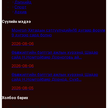
Дэлхийд
Спорт
Архив
Сүүлийн мэдээ
Монгол-Хятадын сэтгүүлчдийн16 дугаар форум
9 дүгээр сард болно
2026-08-06
Өвөлжилтийн бэлтгэл ажлын хүрээнд Шадар
сайд Н.Номтойбаяр Дорноговь ай...
2026-08-06
Өвөлжилтийн бэлтгэл ажлын хүрээнд Шадар
сайд Н.Номтойбаяр Дорнод, Сүхб...
2026-08-05
Холбоо барих
Улаанбаатар хот, Сүхбаатар дүүрэг