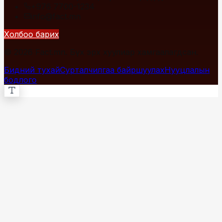
+976 7700-1234
info@fact.mn
Холбоо барих
© 2026 Fact.mn. Бүх эрх хуулиар хамгаалагдсан.
Бидний тухай
Сурталчилгаа байршуулах
Нууцлалын
бодлого