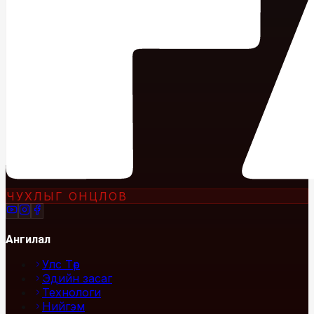
ЧУХЛЫГ ОНЦЛОВ
Ангилал
Улс Төр
Эдийн засаг
Технологи
Нийгэм