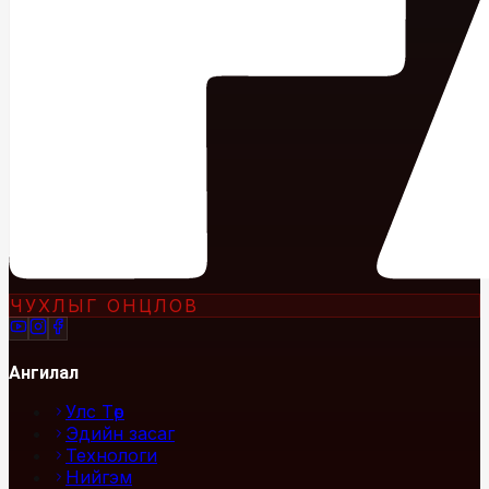
ЧУХЛЫГ ОНЦЛОВ
Ангилал
Улс Төр
Эдийн засаг
Технологи
Нийгэм