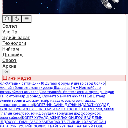
Эхлэл
Улс Төр
Эдийн засаг
Технологи
Нийгэм
Дэлхийд
Спорт
Архив
Шинэ мэдээ
-Хятадын сэтгүүлчдийн16 дугаар форум 9 дүгээр сард болно
|
лтийн бэлтгэл ажлын хүрээнд Шадар сайд Н.Номтойбаяр
овь аймагт ажиллав
|
Өвөлжилтийн бэлтгэл ажлын хүрээнд Шадар
.Номтойбаяр Дорнод, Сүхбаатар аймагт ажиллав
|
Бүх шатанд
тийн горимд шилжиж, найр наадам, зөвлөгөөн, гадаад
лтыг хориглолоо
|
КОП17-ЫН САЙН ДУРЫН ИДЭВХТНҮҮДЭД
ЛСАН СУРГАЛТ ҮЕ ШАТТАЙГААР ЭХЭЛЛЭЭ
|
КОП17: Соёл, аялал
алын хөтөлбөр, зочид буудал хариуцсан дэд хорооноос
эл хийлээ
|
КОП17 ХУРАЛД АЖИЛЛАХ ОНЦГОЙ БАЙДЛЫН
ДЭХҮҮН ГАМШГААС ХАМГААЛАХ ТАКТИКИЙН ХАМТАРСАН
ГА СУРГУУЛИЙГ ЗОХИОН БАЙГУУЛЛАА
|
ТААНАГҮЙ ГОВЬ