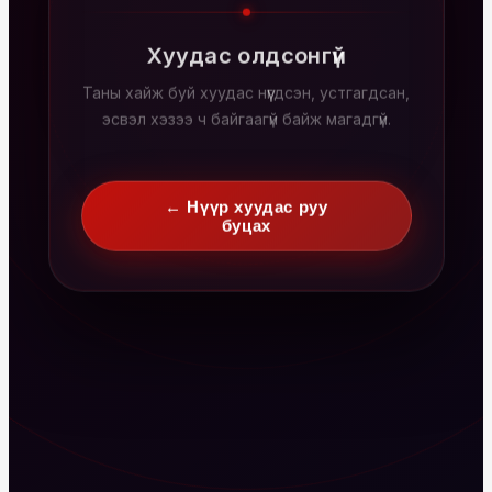
Хуудас олдсонгүй
Таны хайж буй хуудас нүүгдсэн, устгагдсан,
эсвэл хэзээ ч байгаагүй байж магадгүй.
← Нүүр хуудас руу
буцах