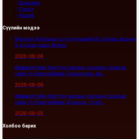
Дэлхийд
Спорт
Архив
Сүүлийн мэдээ
Монгол-Хятадын сэтгүүлчдийн16 дугаар форум
9 дүгээр сард болно
2026-08-06
Өвөлжилтийн бэлтгэл ажлын хүрээнд Шадар
сайд Н.Номтойбаяр Дорноговь ай...
2026-08-06
Өвөлжилтийн бэлтгэл ажлын хүрээнд Шадар
сайд Н.Номтойбаяр Дорнод, Сүхб...
2026-08-05
Холбоо барих
Улаанбаатар хот, Сүхбаатар дүүрэг