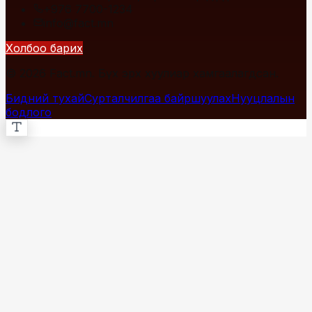
+976 7700-1234
info@fact.mn
Холбоо барих
© 2026 Fact.mn. Бүх эрх хуулиар хамгаалагдсан.
Бидний тухай
Сурталчилгаа байршуулах
Нууцлалын
бодлого