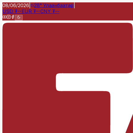
08/06/2026
|
28°
Улаанбаатар
|
USD
₮
--
EUR
₮
--
CNY
₮
--