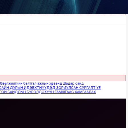
илтийн бэлтгэл ажлын хүрээнд Шадар сайд
 ДУРЫН ИДЭВХТНҮҮДЭД ЗОРИУЛСАН СУРГАЛТ ҮЕ
БАЙДЛЫН БҮРЭЛДЭХҮҮН ГАМШГААС ХАМГААЛАХ