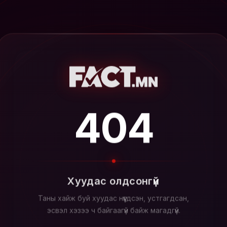
404
Хуудас олдсонгүй
Таны хайж буй хуудас нүүгдсэн, устгагдсан,
эсвэл хэзээ ч байгаагүй байж магадгүй.