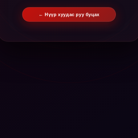
← Нүүр хуудас руу буцах