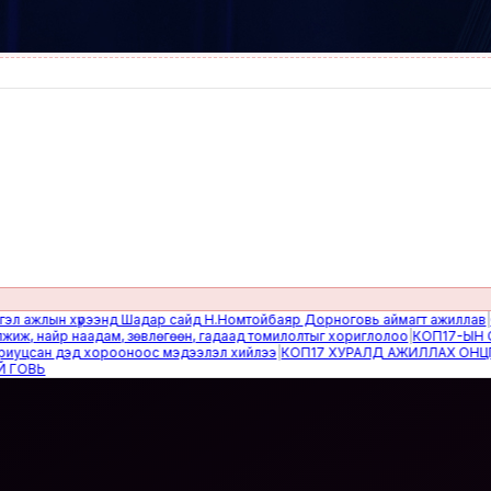
жлын хүрээнд Шадар сайд Н.Номтойбаяр Дорноговь аймагт ажиллав
|
Өвөлж
найр наадам, зөвлөгөөн, гадаад томилолтыг хориглолоо
|
КОП17-ЫН САЙН
сан дэд хорооноос мэдээлэл хийлээ
|
КОП17 ХУРАЛД АЖИЛЛАХ ОНЦГОЙ 
Ь