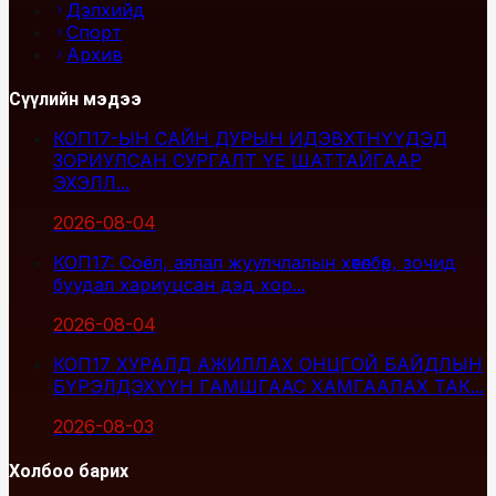
Дэлхийд
Спорт
Архив
Сүүлийн мэдээ
КОП17-ЫН САЙН ДУРЫН ИДЭВХТНҮҮДЭД
ЗОРИУЛСАН СУРГАЛТ ҮЕ ШАТТАЙГААР
ЭХЭЛЛ...
2026-08-04
КОП17: Соёл, аялал жуулчлалын хөтөлбөр, зочид
буудал хариуцсан дэд хор...
2026-08-04
КОП17 ХУРАЛД АЖИЛЛАХ ОНЦГОЙ БАЙДЛЫН
БҮРЭЛДЭХҮҮН ГАМШГААС ХАМГААЛАХ ТАК...
2026-08-03
Холбоо барих