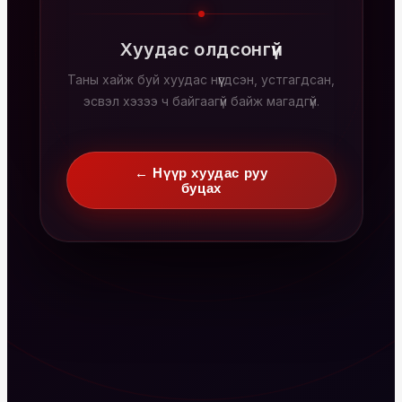
Хуудас олдсонгүй
Таны хайж буй хуудас нүүгдсэн, устгагдсан,
эсвэл хэзээ ч байгаагүй байж магадгүй.
← Нүүр хуудас руу
буцах