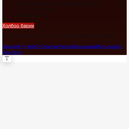
Улаанбаатар хот, Сүхбаатар дүүрэг
+976 7700-1234
info@fact.mn
Холбоо барих
© 2026 Fact.mn. Бүх эрх хуулиар хамгаалагдсан.
Бидний тухай
Сурталчилгаа байршуулах
Нууцлалын
бодлого