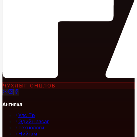
ЧУХЛЫГ ОНЦЛОВ
Ангилал
Улс Төр
Эдийн засаг
Технологи
Нийгэм