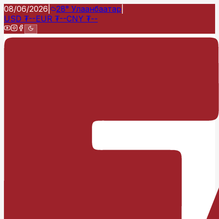
08/06/2026
|
28°
Улаанбаатар
|
USD
₮
--
EUR
₮
--
CNY
₮
--