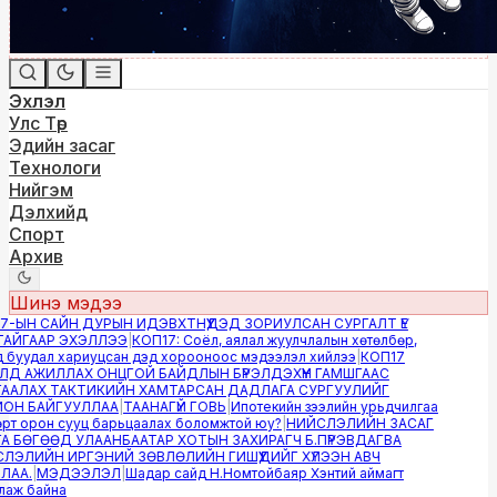
Эхлэл
Улс Төр
Эдийн засаг
Технологи
Нийгэм
Дэлхийд
Спорт
Архив
Шинэ мэдээ
-ЫН САЙН ДУРЫН ИДЭВХТНҮҮДЭД ЗОРИУЛСАН СУРГАЛТ ҮЕ
ЙГААР ЭХЭЛЛЭЭ
|
КОП17: Соёл, аялал жуулчлалын хөтөлбөр,
буудал хариуцсан дэд хорооноос мэдээлэл хийлээ
|
КОП17
Д АЖИЛЛАХ ОНЦГОЙ БАЙДЛЫН БҮРЭЛДЭХҮҮН ГАМШГААС
АЛАХ ТАКТИКИЙН ХАМТАРСАН ДАДЛАГА СУРГУУЛИЙГ
Н БАЙГУУЛЛАА
|
ТААНАГҮЙ ГОВЬ
|
Ипотекийн зээлийн урьдчилгаа
т орон сууц барьцаалах боломжтой юу?
|
НИЙСЛЭЛИЙН ЗАСАГ
 БӨГӨӨД УЛААНБААТАР ХОТЫН ЗАХИРАГЧ Б.ПҮРЭВДАГВА
ЭЛИЙН ИРГЭНИЙ ЗӨВЛӨЛИЙН ГИШҮҮДИЙГ ХҮЛЭЭН АВЧ
АА.
|
МЭДЭЭЛЭЛ
|
Шадар сайд Н.Номтойбаяр Хэнтий аймагт
ж байна