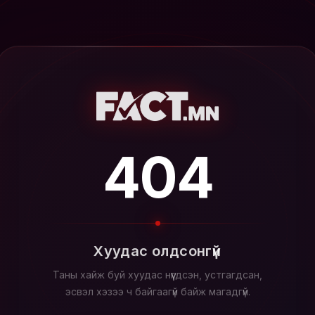
404
Хуудас олдсонгүй
Таны хайж буй хуудас нүүгдсэн, устгагдсан,
эсвэл хэзээ ч байгаагүй байж магадгүй.