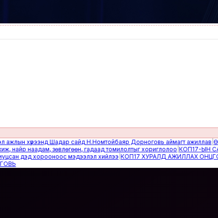
ын хүрээнд Шадар сайд Н.Номтойбаяр Дорноговь аймагт ажиллав
|
Өвөлжил
айр наадам, зөвлөгөөн, гадаад томилолтыг хориглолоо
|
КОП17-ЫН САЙН 
н дэд хорооноос мэдээлэл хийлээ
|
КОП17 ХУРАЛД АЖИЛЛАХ ОНЦГОЙ Б