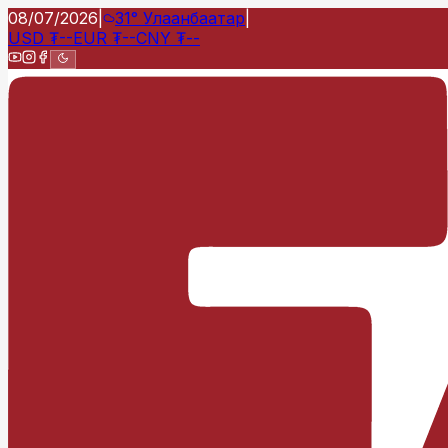
08/07/2026
|
31°
Улаанбаатар
|
USD
₮
--
EUR
₮
--
CNY
₮
--