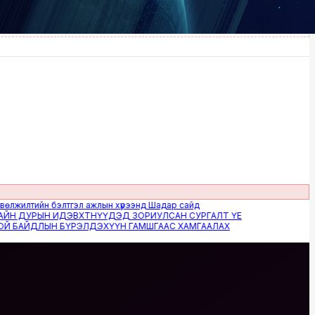
тийн бэлтгэл ажлын хүрээнд Шадар сайд
ДУРЫН ИДЭВХТНҮҮДЭД ЗОРИУЛСАН СУРГАЛТ ҮЕ
АЙДЛЫН БҮРЭЛДЭХҮҮН ГАМШГААС ХАМГААЛАХ