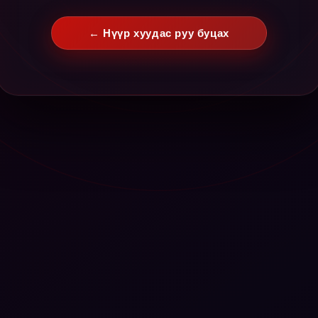
← Нүүр хуудас руу буцах