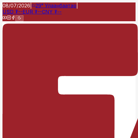
08/07/2026
|
29°
Улаанбаатар
|
USD
₮
--
EUR
₮
--
CNY
₮
--