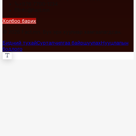
+976 7700-1234
info@fact.mn
Холбоо барих
© 2026 Fact.mn. Бүх эрх хуулиар хамгаалагдсан.
Бидний тухай
Сурталчилгаа байршуулах
Нууцлалын
бодлого