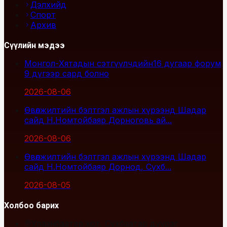
Дэлхийд
Спорт
Архив
Сүүлийн мэдээ
Монгол-Хятадын сэтгүүлчдийн16 дугаар форум
9 дүгээр сард болно
2026-08-06
Өвөлжилтийн бэлтгэл ажлын хүрээнд Шадар
сайд Н.Номтойбаяр Дорноговь ай...
2026-08-06
Өвөлжилтийн бэлтгэл ажлын хүрээнд Шадар
сайд Н.Номтойбаяр Дорнод, Сүхб...
2026-08-05
Холбоо барих
Улаанбаатар хот, Сүхбаатар дүүрэг