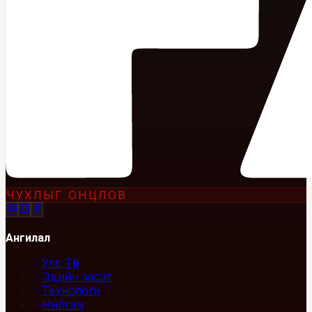
ЧУХЛЫГ ОНЦЛОВ
Ангилал
Улс Төр
Эдийн засаг
Технологи
Нийгэм