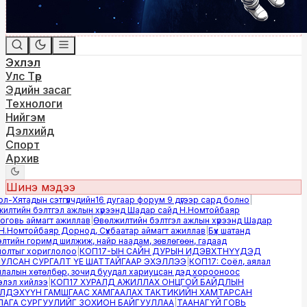
Эхлэл
Улс Төр
Эдийн засаг
Технологи
Нийгэм
Дэлхийд
Спорт
Архив
Шинэ мэдээ
-Хятадын сэтгүүлчдийн16 дугаар форум 9 дүгээр сард болно
|
лтийн бэлтгэл ажлын хүрээнд Шадар сайд Н.Номтойбаяр
овь аймагт ажиллав
|
Өвөлжилтийн бэлтгэл ажлын хүрээнд Шадар
.Номтойбаяр Дорнод, Сүхбаатар аймагт ажиллав
|
Бүх шатанд
тийн горимд шилжиж, найр наадам, зөвлөгөөн, гадаад
лтыг хориглолоо
|
КОП17-ЫН САЙН ДУРЫН ИДЭВХТНҮҮДЭД
ЛСАН СУРГАЛТ ҮЕ ШАТТАЙГААР ЭХЭЛЛЭЭ
|
КОП17: Соёл, аялал
алын хөтөлбөр, зочид буудал хариуцсан дэд хорооноос
эл хийлээ
|
КОП17 ХУРАЛД АЖИЛЛАХ ОНЦГОЙ БАЙДЛЫН
ДЭХҮҮН ГАМШГААС ХАМГААЛАХ ТАКТИКИЙН ХАМТАРСАН
ГА СУРГУУЛИЙГ ЗОХИОН БАЙГУУЛЛАА
|
ТААНАГҮЙ ГОВЬ