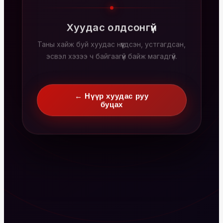
Хуудас олдсонгүй
Таны хайж буй хуудас нүүгдсэн, устгагдсан,
эсвэл хэзээ ч байгаагүй байж магадгүй.
← Нүүр хуудас руу
буцах