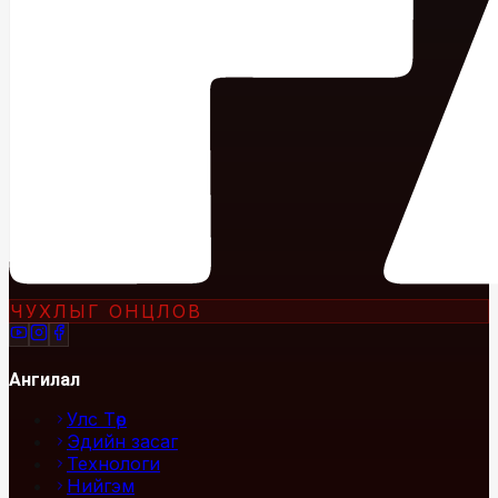
ЧУХЛЫГ ОНЦЛОВ
Ангилал
Улс Төр
Эдийн засаг
Технологи
Нийгэм