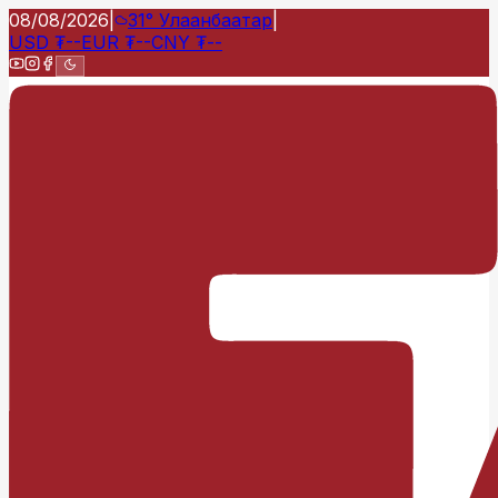
08/08/2026
|
31°
Улаанбаатар
|
USD
₮
--
EUR
₮
--
CNY
₮
--