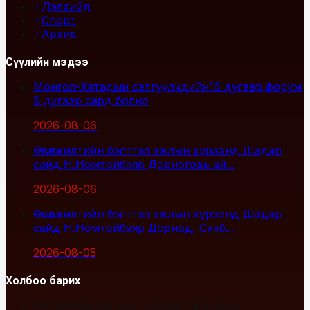
Дэлхийд
Спорт
Архив
Сүүлийн мэдээ
Монгол-Хятадын сэтгүүлчдийн16 дугаар форум
9 дүгээр сард болно
2026-08-06
Өвөлжилтийн бэлтгэл ажлын хүрээнд Шадар
сайд Н.Номтойбаяр Дорноговь ай...
2026-08-06
Өвөлжилтийн бэлтгэл ажлын хүрээнд Шадар
сайд Н.Номтойбаяр Дорнод, Сүхб...
2026-08-05
Холбоо барих
Улаанбаатар хот, Сүхбаатар дүүрэг