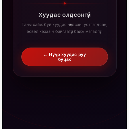
Хуудас олдсонгүй
Таны хайж буй хуудас нүүгдсэн, устгагдсан,
эсвэл хэзээ ч байгаагүй байж магадгүй.
← Нүүр хуудас руу
буцах