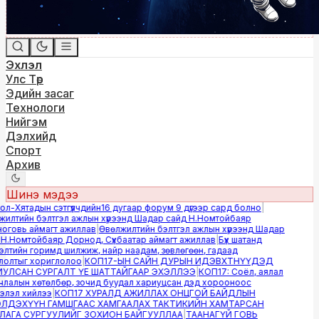
Эхлэл
Улс Төр
Эдийн засаг
Технологи
Нийгэм
Дэлхийд
Спорт
Архив
Шинэ мэдээ
-Хятадын сэтгүүлчдийн16 дугаар форум 9 дүгээр сард болно
|
лтийн бэлтгэл ажлын хүрээнд Шадар сайд Н.Номтойбаяр
говь аймагт ажиллав
|
Өвөлжилтийн бэлтгэл ажлын хүрээнд Шадар
.Номтойбаяр Дорнод, Сүхбаатар аймагт ажиллав
|
Бүх шатанд
тийн горимд шилжиж, найр наадам, зөвлөгөөн, гадаад
олтыг хориглолоо
|
КОП17-ЫН САЙН ДУРЫН ИДЭВХТНҮҮДЭД
ЛСАН СУРГАЛТ ҮЕ ШАТТАЙГААР ЭХЭЛЛЭЭ
|
КОП17: Соёл, аялал
алын хөтөлбөр, зочид буудал хариуцсан дэд хорооноос
лэл хийлээ
|
КОП17 ХУРАЛД АЖИЛЛАХ ОНЦГОЙ БАЙДЛЫН
ДЭХҮҮН ГАМШГААС ХАМГААЛАХ ТАКТИКИЙН ХАМТАРСАН
ГА СУРГУУЛИЙГ ЗОХИОН БАЙГУУЛЛАА
|
ТААНАГҮЙ ГОВЬ