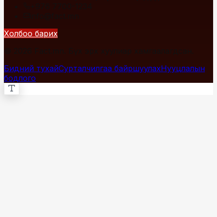
+976 7700-1234
info@fact.mn
Холбоо барих
© 2026 Fact.mn. Бүх эрх хуулиар хамгаалагдсан.
Бидний тухай
Сурталчилгаа байршуулах
Нууцлалын
бодлого