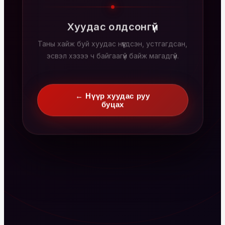
Хуудас олдсонгүй
Таны хайж буй хуудас нүүгдсэн, устгагдсан,
эсвэл хэзээ ч байгаагүй байж магадгүй.
← Нүүр хуудас руу
буцах