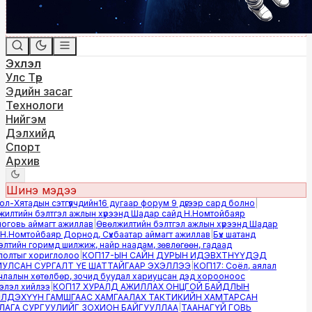
Эхлэл
Улс Төр
Эдийн засаг
Технологи
Нийгэм
Дэлхийд
Спорт
Архив
Шинэ мэдээ
-Хятадын сэтгүүлчдийн16 дугаар форум 9 дүгээр сард болно
|
лтийн бэлтгэл ажлын хүрээнд Шадар сайд Н.Номтойбаяр
овь аймагт ажиллав
|
Өвөлжилтийн бэлтгэл ажлын хүрээнд Шадар
.Номтойбаяр Дорнод, Сүхбаатар аймагт ажиллав
|
Бүх шатанд
тийн горимд шилжиж, найр наадам, зөвлөгөөн, гадаад
лтыг хориглолоо
|
КОП17-ЫН САЙН ДУРЫН ИДЭВХТНҮҮДЭД
ЛСАН СУРГАЛТ ҮЕ ШАТТАЙГААР ЭХЭЛЛЭЭ
|
КОП17: Соёл, аялал
алын хөтөлбөр, зочид буудал хариуцсан дэд хорооноос
эл хийлээ
|
КОП17 ХУРАЛД АЖИЛЛАХ ОНЦГОЙ БАЙДЛЫН
ДЭХҮҮН ГАМШГААС ХАМГААЛАХ ТАКТИКИЙН ХАМТАРСАН
ГА СУРГУУЛИЙГ ЗОХИОН БАЙГУУЛЛАА
|
ТААНАГҮЙ ГОВЬ