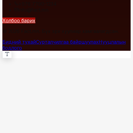
+976 7700-1234
info@fact.mn
Холбоо барих
© 2026 Fact.mn. Бүх эрх хуулиар хамгаалагдсан.
Бидний тухай
Сурталчилгаа байршуулах
Нууцлалын
бодлого