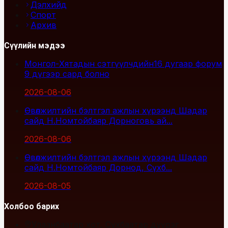
Дэлхийд
Спорт
Архив
Сүүлийн мэдээ
Монгол-Хятадын сэтгүүлчдийн16 дугаар форум
9 дүгээр сард болно
2026-08-06
Өвөлжилтийн бэлтгэл ажлын хүрээнд Шадар
сайд Н.Номтойбаяр Дорноговь ай...
2026-08-06
Өвөлжилтийн бэлтгэл ажлын хүрээнд Шадар
сайд Н.Номтойбаяр Дорнод, Сүхб...
2026-08-05
Холбоо барих
Улаанбаатар хот, Сүхбаатар дүүрэг