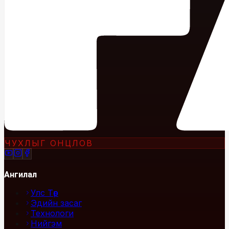
ЧУХЛЫГ ОНЦЛОВ
Ангилал
Улс Төр
Эдийн засаг
Технологи
Нийгэм