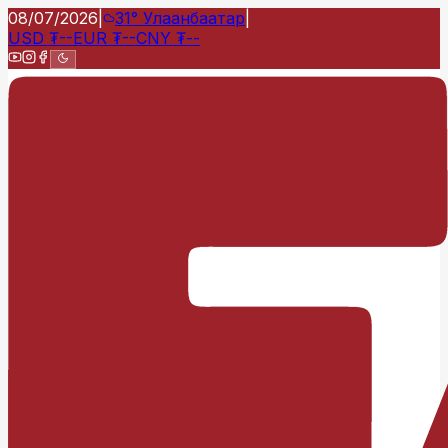
08/07/2026
|
31°
Улаанбаатар
|
USD
₮
--
EUR
₮
--
CNY
₮
--