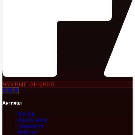
ЧУХЛЫГ ОНЦЛОВ
Ангилал
Улс Төр
Эдийн засаг
Технологи
Нийгэм