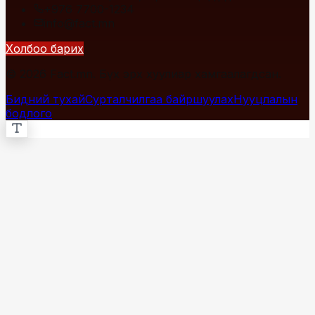
+976 7700-1234
info@fact.mn
Холбоо барих
© 2026 Fact.mn. Бүх эрх хуулиар хамгаалагдсан.
Бидний тухай
Сурталчилгаа байршуулах
Нууцлалын
бодлого