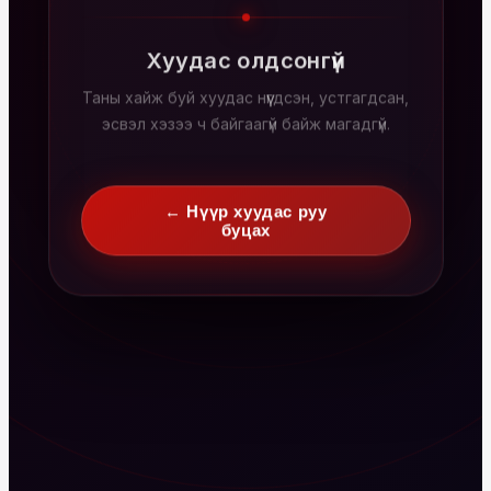
Хуудас олдсонгүй
Таны хайж буй хуудас нүүгдсэн, устгагдсан,
эсвэл хэзээ ч байгаагүй байж магадгүй.
← Нүүр хуудас руу
буцах