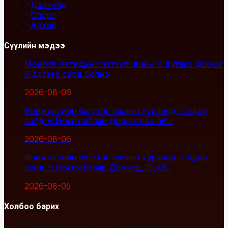
Дэлхийд
Спорт
Архив
Сүүлийн мэдээ
Монгол-Хятадын сэтгүүлчдийн16 дугаар форум
9 дүгээр сард болно
2026-08-06
Өвөлжилтийн бэлтгэл ажлын хүрээнд Шадар
сайд Н.Номтойбаяр Дорноговь ай...
2026-08-06
Өвөлжилтийн бэлтгэл ажлын хүрээнд Шадар
сайд Н.Номтойбаяр Дорнод, Сүхб...
2026-08-05
Холбоо барих
Улаанбаатар хот, Сүхбаатар дүүрэг