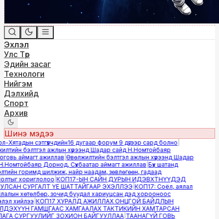
Эхлэл
Улс Төр
Эдийн засаг
Технологи
Нийгэм
Дэлхийд
Спорт
Архив
Шинэ мэдээ
Хятадын сэтгүүлчдийн16 дугаар форум 9 дүгээр сард болно
|
лтийн бэлтгэл ажлын хүрээнд Шадар сайд Н.Номтойбаяр
овь аймагт ажиллав
|
Өвөлжилтийн бэлтгэл ажлын хүрээнд Шадар
.Номтойбаяр Дорнод, Сүхбаатар аймагт ажиллав
|
Бүх шатанд
тийн горимд шилжиж, найр наадам, зөвлөгөөн, гадаад
лтыг хориглолоо
|
КОП17-ЫН САЙН ДУРЫН ИДЭВХТНҮҮДЭД
ЛСАН СУРГАЛТ ҮЕ ШАТТАЙГААР ЭХЭЛЛЭЭ
|
КОП17: Соёл, аялал
алын хөтөлбөр, зочид буудал хариуцсан дэд хорооноос
эл хийлээ
|
КОП17 ХУРАЛД АЖИЛЛАХ ОНЦГОЙ БАЙДЛЫН
ДЭХҮҮН ГАМШГААС ХАМГААЛАХ ТАКТИКИЙН ХАМТАРСАН
ГА СУРГУУЛИЙГ ЗОХИОН БАЙГУУЛЛАА
|
ТААНАГҮЙ ГОВЬ