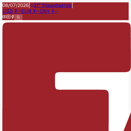
08/07/2026
|
31°
Улаанбаатар
|
USD
₮
--
EUR
₮
--
CNY
₮
--