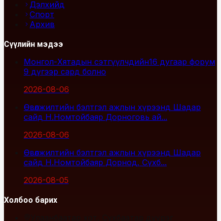
Дэлхийд
Спорт
Архив
Сүүлийн мэдээ
Монгол-Хятадын сэтгүүлчдийн16 дугаар форум
9 дүгээр сард болно
2026-08-06
Өвөлжилтийн бэлтгэл ажлын хүрээнд Шадар
сайд Н.Номтойбаяр Дорноговь ай...
2026-08-06
Өвөлжилтийн бэлтгэл ажлын хүрээнд Шадар
сайд Н.Номтойбаяр Дорнод, Сүхб...
2026-08-05
Холбоо барих
Улаанбаатар хот, Сүхбаатар дүүрэг