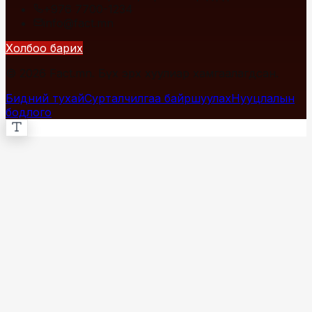
+976 7700-1234
info@fact.mn
Холбоо барих
© 2026 Fact.mn. Бүх эрх хуулиар хамгаалагдсан.
Бидний тухай
Сурталчилгаа байршуулах
Нууцлалын
бодлого