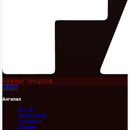
ЧУХЛЫГ ОНЦЛОВ
Ангилал
Улс Төр
Эдийн засаг
Технологи
Нийгэм