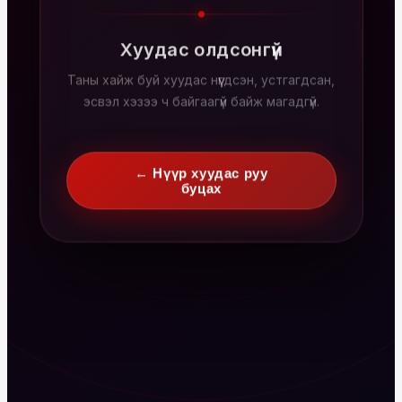
Хуудас олдсонгүй
Таны хайж буй хуудас нүүгдсэн, устгагдсан,
эсвэл хэзээ ч байгаагүй байж магадгүй.
← Нүүр хуудас руу
буцах