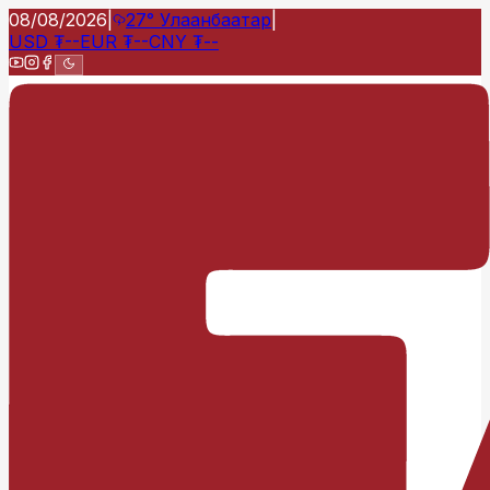
08/08/2026
|
27°
Улаанбаатар
|
USD
₮
--
EUR
₮
--
CNY
₮
--