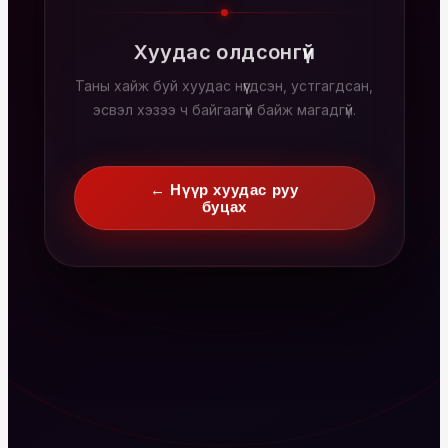
Хуудас олдсонгүй
Таны хайж буй хуудас нүүгдсэн, устгагдсан,
эсвэл хэзээ ч байгаагүй байж магадгүй.
← Нүүр хуудас руу
буцах