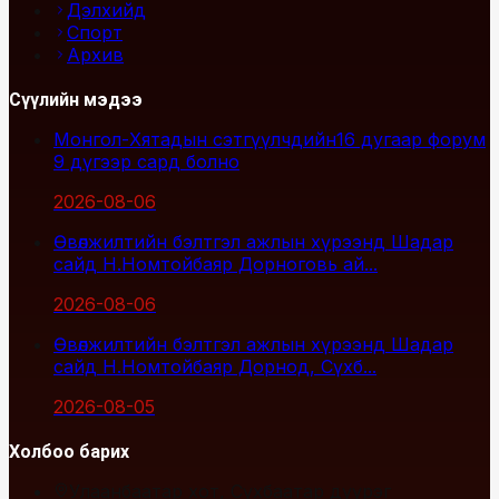
Дэлхийд
Спорт
Архив
Сүүлийн мэдээ
Монгол-Хятадын сэтгүүлчдийн16 дугаар форум
9 дүгээр сард болно
2026-08-06
Өвөлжилтийн бэлтгэл ажлын хүрээнд Шадар
сайд Н.Номтойбаяр Дорноговь ай...
2026-08-06
Өвөлжилтийн бэлтгэл ажлын хүрээнд Шадар
сайд Н.Номтойбаяр Дорнод, Сүхб...
2026-08-05
Холбоо барих
Улаанбаатар хот, Сүхбаатар дүүрэг