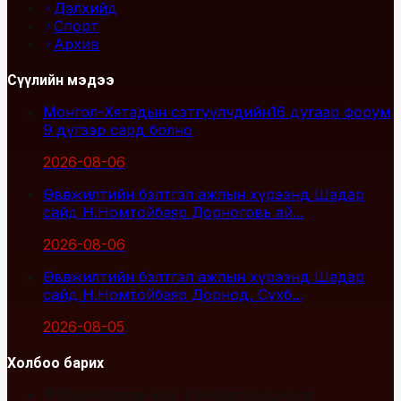
Дэлхийд
Спорт
Архив
Сүүлийн мэдээ
Монгол-Хятадын сэтгүүлчдийн16 дугаар форум
9 дүгээр сард болно
2026-08-06
Өвөлжилтийн бэлтгэл ажлын хүрээнд Шадар
сайд Н.Номтойбаяр Дорноговь ай...
2026-08-06
Өвөлжилтийн бэлтгэл ажлын хүрээнд Шадар
сайд Н.Номтойбаяр Дорнод, Сүхб...
2026-08-05
Холбоо барих
Улаанбаатар хот, Сүхбаатар дүүрэг