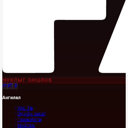
ЧУХЛЫГ ОНЦЛОВ
Ангилал
Улс Төр
Эдийн засаг
Технологи
Нийгэм