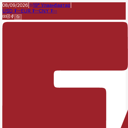
08/09/2026
|
19°
Улаанбаатар
|
USD
₮
--
EUR
₮
--
CNY
₮
--