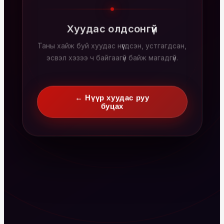
Хуудас олдсонгүй
Таны хайж буй хуудас нүүгдсэн, устгагдсан,
эсвэл хэзээ ч байгаагүй байж магадгүй.
← Нүүр хуудас руу
буцах