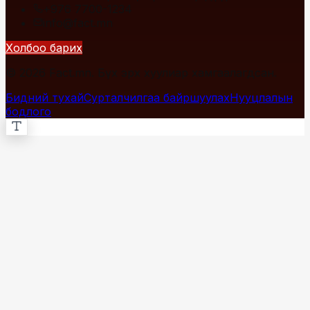
+976 7700-1234
info@fact.mn
Холбоо барих
© 2026 Fact.mn. Бүх эрх хуулиар хамгаалагдсан.
Бидний тухай
Сурталчилгаа байршуулах
Нууцлалын
бодлого