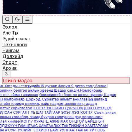
Эхлэл
Улс Төр
Эдийн засаг
Технологи
Нийгэм
Дэлхийд
Спорт
Архив
Шинэ мэдээ
Хятадын сэтгүүлчдийн16 дугаар форум 9 дүгээр сард болно
|
лтийн бэлтгэл ажлын хүрээнд Шадар сайд Н.Номтойбаяр
овь аймагт ажиллав
|
Өвөлжилтийн бэлтгэл ажлын хүрээнд Шадар
Номтойбаяр Дорнод, Сүхбаатар аймагт ажиллав
|
Бүх шатанд
ийн горимд шилжиж, найр наадам, зөвлөгөөн, гадаад
лтыг хориглолоо
|
КОП17-ЫН САЙН ДУРЫН ИДЭВХТНҮҮДЭД
ЛСАН СУРГАЛТ ҮЕ ШАТТАЙГААР ЭХЭЛЛЭЭ
|
КОП17: Соёл, аялал
алын хөтөлбөр, зочид буудал хариуцсан дэд хорооноос
эл хийлээ
|
КОП17 ХУРАЛД АЖИЛЛАХ ОНЦГОЙ БАЙДЛЫН
ДЭХҮҮН ГАМШГААС ХАМГААЛАХ ТАКТИКИЙН ХАМТАРСАН
ГА СУРГУУЛИЙГ ЗОХИОН БАЙГУУЛЛАА
|
ТААНАГҮЙ ГОВЬ