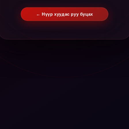
← Нүүр хуудас руу буцах