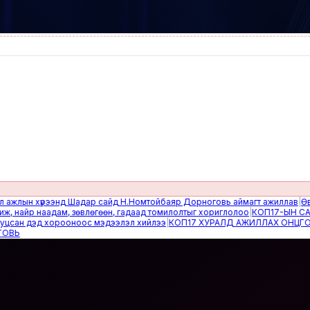
н хүрээнд Шадар сайд Н.Номтойбаяр Дорноговь аймагт ажиллав
|
Өвөлжилт
р наадам, зөвлөгөөн, гадаад томилолтыг хориглолоо
|
КОП17-ЫН САЙН Д
 дэд хорооноос мэдээлэл хийлээ
|
КОП17 ХУРАЛД АЖИЛЛАХ ОНЦГОЙ БА