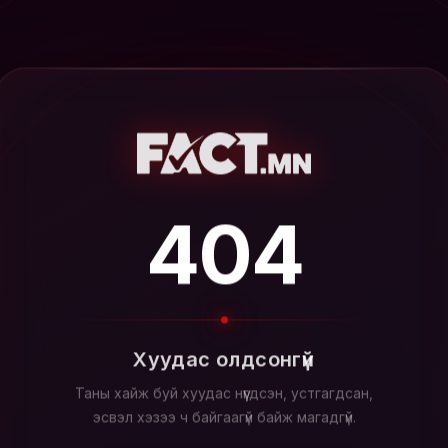
404
Хуудас олдсонгүй
Таны хайж буй хуудас нүүгдсэн, устгагдсан,
эсвэл хэзээ ч байгаагүй байж магадгүй.