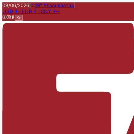
08/06/2026
|
29°
Улаанбаатар
|
USD
₮
--
EUR
₮
--
CNY
₮
--