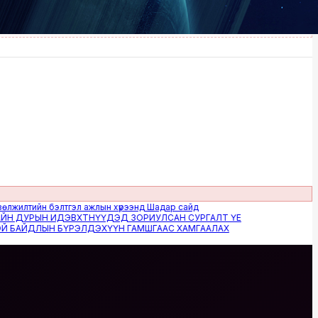
ийн бэлтгэл ажлын хүрээнд Шадар сайд
УРЫН ИДЭВХТНҮҮДЭД ЗОРИУЛСАН СУРГАЛТ ҮЕ
ЙДЛЫН БҮРЭЛДЭХҮҮН ГАМШГААС ХАМГААЛАХ