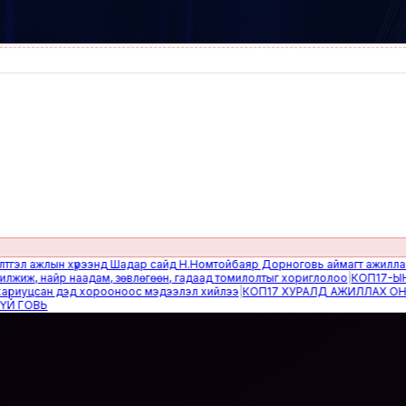
жлын хүрээнд Шадар сайд Н.Номтойбаяр Дорноговь аймагт ажиллав
|
Өвөлж
 найр наадам, зөвлөгөөн, гадаад томилолтыг хориглолоо
|
КОП17-ЫН САЙН
сан дэд хорооноос мэдээлэл хийлээ
|
КОП17 ХУРАЛД АЖИЛЛАХ ОНЦГОЙ 
ВЬ