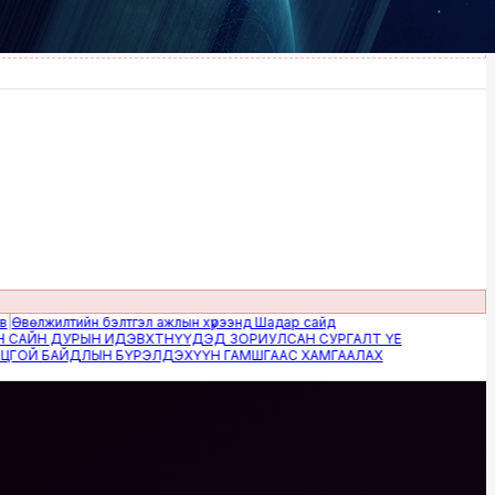
илтийн бэлтгэл ажлын хүрээнд Шадар сайд
 ДУРЫН ИДЭВХТНҮҮДЭД ЗОРИУЛСАН СУРГАЛТ ҮЕ
БАЙДЛЫН БҮРЭЛДЭХҮҮН ГАМШГААС ХАМГААЛАХ