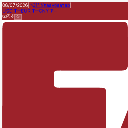
08/07/2026
|
31°
Улаанбаатар
|
USD
₮
--
EUR
₮
--
CNY
₮
--