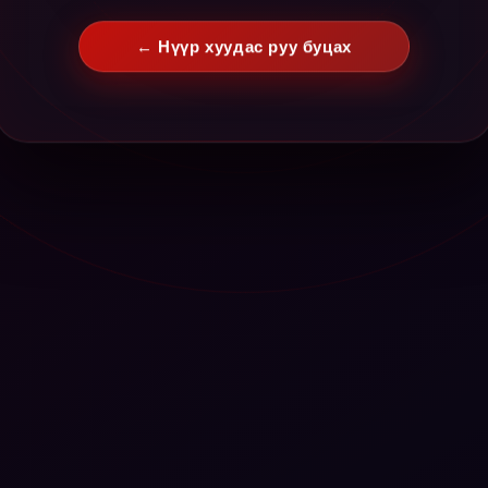
← Нүүр хуудас руу буцах