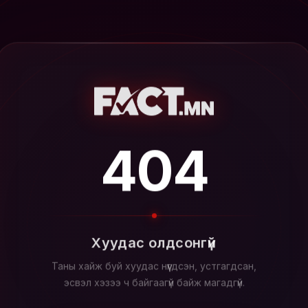
404
Хуудас олдсонгүй
Таны хайж буй хуудас нүүгдсэн, устгагдсан,
эсвэл хэзээ ч байгаагүй байж магадгүй.