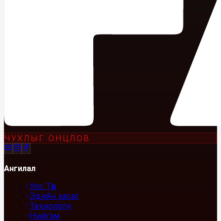
ЧУХЛЫГ ОНЦЛОВ
Ангилал
Улс Төр
Эдийн засаг
Технологи
Нийгэм