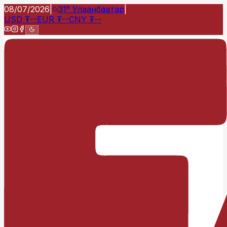
08/07/2026
|
31°
Улаанбаатар
|
USD
₮
--
EUR
₮
--
CNY
₮
--