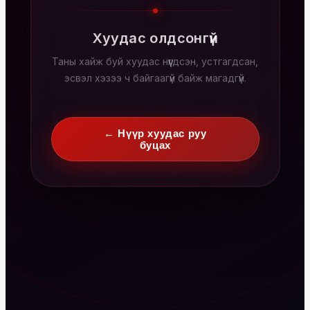
Хуудас олдсонгүй
Таны хайж буй хуудас нүүгдсэн, устгагдсан,
эсвэл хэзээ ч байгаагүй байж магадгүй.
← Нүүр хуудас руу
буцах