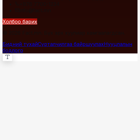
+976 7700-1234
info@fact.mn
Холбоо барих
© 2026 Fact.mn. Бүх эрх хуулиар хамгаалагдсан.
Бидний тухай
Сурталчилгаа байршуулах
Нууцлалын
бодлого