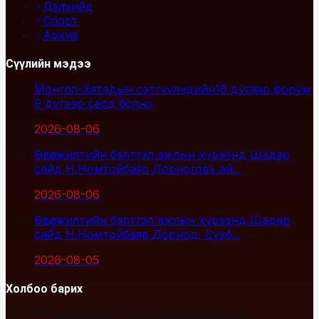
Дэлхийд
Спорт
Архив
Сүүлийн мэдээ
Монгол-Хятадын сэтгүүлчдийн16 дугаар форум
9 дүгээр сард болно
2026-08-06
Өвөлжилтийн бэлтгэл ажлын хүрээнд Шадар
сайд Н.Номтойбаяр Дорноговь ай...
2026-08-06
Өвөлжилтийн бэлтгэл ажлын хүрээнд Шадар
сайд Н.Номтойбаяр Дорнод, Сүхб...
2026-08-05
Холбоо барих
Улаанбаатар хот, Сүхбаатар дүүрэг