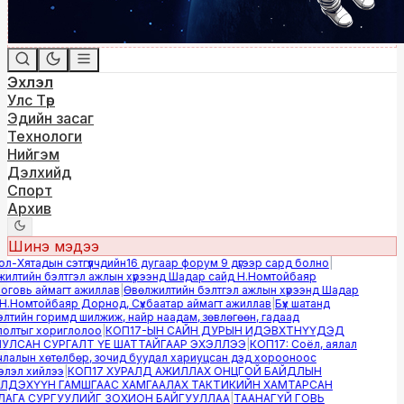
Эхлэл
Улс Төр
Эдийн засаг
Технологи
Нийгэм
Дэлхийд
Спорт
Архив
Шинэ мэдээ
-Хятадын сэтгүүлчдийн16 дугаар форум 9 дүгээр сард болно
|
лтийн бэлтгэл ажлын хүрээнд Шадар сайд Н.Номтойбаяр
овь аймагт ажиллав
|
Өвөлжилтийн бэлтгэл ажлын хүрээнд Шадар
.Номтойбаяр Дорнод, Сүхбаатар аймагт ажиллав
|
Бүх шатанд
тийн горимд шилжиж, найр наадам, зөвлөгөөн, гадаад
лтыг хориглолоо
|
КОП17-ЫН САЙН ДУРЫН ИДЭВХТНҮҮДЭД
ЛСАН СУРГАЛТ ҮЕ ШАТТАЙГААР ЭХЭЛЛЭЭ
|
КОП17: Соёл, аялал
алын хөтөлбөр, зочид буудал хариуцсан дэд хорооноос
эл хийлээ
|
КОП17 ХУРАЛД АЖИЛЛАХ ОНЦГОЙ БАЙДЛЫН
ДЭХҮҮН ГАМШГААС ХАМГААЛАХ ТАКТИКИЙН ХАМТАРСАН
ГА СУРГУУЛИЙГ ЗОХИОН БАЙГУУЛЛАА
|
ТААНАГҮЙ ГОВЬ