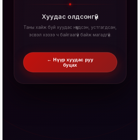
Хуудас олдсонгүй
Таны хайж буй хуудас нүүгдсэн, устгагдсан,
эсвэл хэзээ ч байгаагүй байж магадгүй.
← Нүүр хуудас руу
буцах