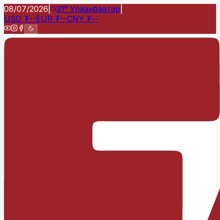
08/07/2026
|
31°
Улаанбаатар
|
USD
₮
--
EUR
₮
--
CNY
₮
--