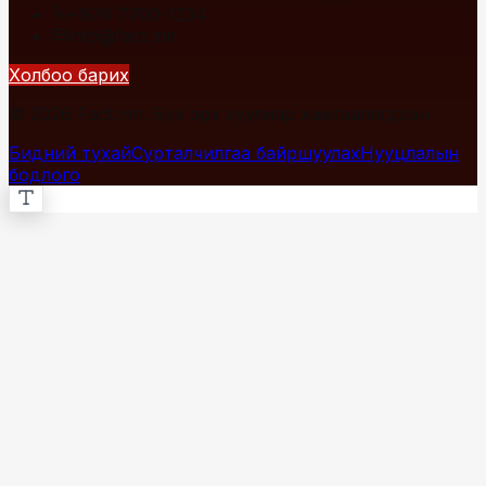
+976 7700-1234
info@fact.mn
Холбоо барих
© 2026 Fact.mn. Бүх эрх хуулиар хамгаалагдсан.
Бидний тухай
Сурталчилгаа байршуулах
Нууцлалын
бодлого