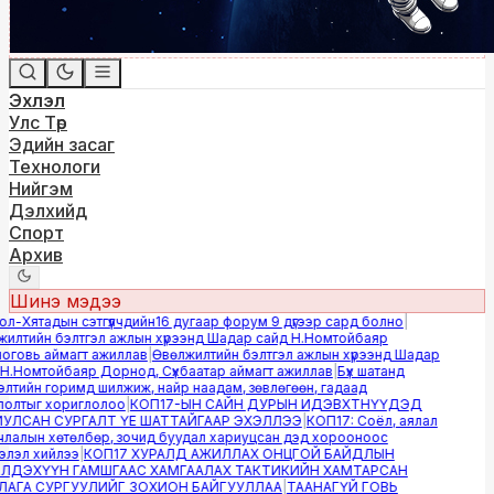
Эхлэл
Улс Төр
Эдийн засаг
Технологи
Нийгэм
Дэлхийд
Спорт
Архив
Шинэ мэдээ
-Хятадын сэтгүүлчдийн16 дугаар форум 9 дүгээр сард болно
|
лтийн бэлтгэл ажлын хүрээнд Шадар сайд Н.Номтойбаяр
овь аймагт ажиллав
|
Өвөлжилтийн бэлтгэл ажлын хүрээнд Шадар
.Номтойбаяр Дорнод, Сүхбаатар аймагт ажиллав
|
Бүх шатанд
тийн горимд шилжиж, найр наадам, зөвлөгөөн, гадаад
лтыг хориглолоо
|
КОП17-ЫН САЙН ДУРЫН ИДЭВХТНҮҮДЭД
ЛСАН СУРГАЛТ ҮЕ ШАТТАЙГААР ЭХЭЛЛЭЭ
|
КОП17: Соёл, аялал
алын хөтөлбөр, зочид буудал хариуцсан дэд хорооноос
эл хийлээ
|
КОП17 ХУРАЛД АЖИЛЛАХ ОНЦГОЙ БАЙДЛЫН
ДЭХҮҮН ГАМШГААС ХАМГААЛАХ ТАКТИКИЙН ХАМТАРСАН
ГА СУРГУУЛИЙГ ЗОХИОН БАЙГУУЛЛАА
|
ТААНАГҮЙ ГОВЬ