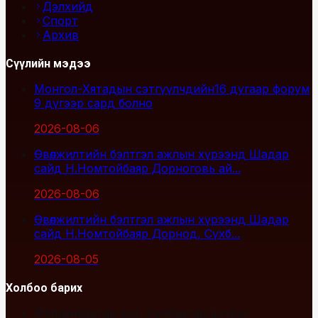
Дэлхийд
Спорт
Архив
Сүүлийн мэдээ
Монгол-Хятадын сэтгүүлчдийн16 дугаар форум
9 дүгээр сард болно
2026-08-06
Өвөлжилтийн бэлтгэл ажлын хүрээнд Шадар
сайд Н.Номтойбаяр Дорноговь ай...
2026-08-06
Өвөлжилтийн бэлтгэл ажлын хүрээнд Шадар
сайд Н.Номтойбаяр Дорнод, Сүхб...
2026-08-05
Холбоо барих
Улаанбаатар хот, Сүхбаатар дүүрэг