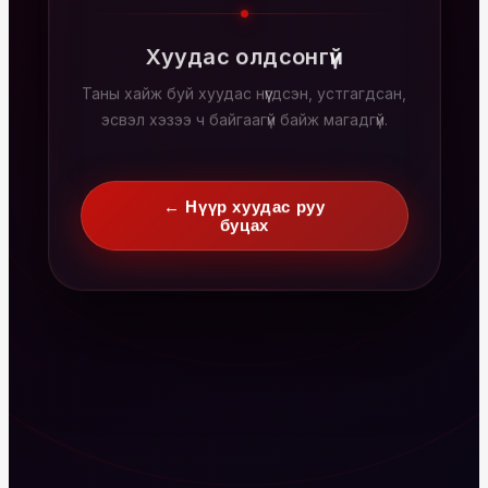
Хуудас олдсонгүй
Таны хайж буй хуудас нүүгдсэн, устгагдсан,
эсвэл хэзээ ч байгаагүй байж магадгүй.
← Нүүр хуудас руу
буцах