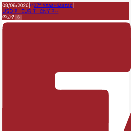
08/08/2026
|
27°
Улаанбаатар
|
USD
₮
--
EUR
₮
--
CNY
₮
--