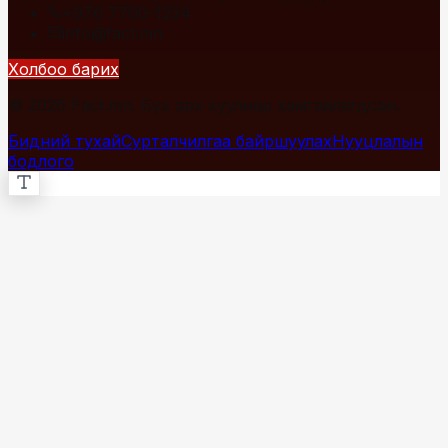
+976 7700-1234
info@fact.mn
Холбоо барих
© 2026 Fact.mn. Бүх эрх хуулиар хамгаалагдсан.
Бидний тухай
Сурталчилгаа байршуулах
Нууцлалын
бодлого