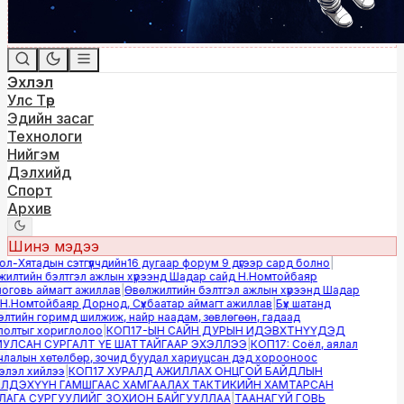
Эхлэл
Улс Төр
Эдийн засаг
Технологи
Нийгэм
Дэлхийд
Спорт
Архив
Шинэ мэдээ
-Хятадын сэтгүүлчдийн16 дугаар форум 9 дүгээр сард болно
|
лтийн бэлтгэл ажлын хүрээнд Шадар сайд Н.Номтойбаяр
овь аймагт ажиллав
|
Өвөлжилтийн бэлтгэл ажлын хүрээнд Шадар
.Номтойбаяр Дорнод, Сүхбаатар аймагт ажиллав
|
Бүх шатанд
тийн горимд шилжиж, найр наадам, зөвлөгөөн, гадаад
лтыг хориглолоо
|
КОП17-ЫН САЙН ДУРЫН ИДЭВХТНҮҮДЭД
ЛСАН СУРГАЛТ ҮЕ ШАТТАЙГААР ЭХЭЛЛЭЭ
|
КОП17: Соёл, аялал
алын хөтөлбөр, зочид буудал хариуцсан дэд хорооноос
эл хийлээ
|
КОП17 ХУРАЛД АЖИЛЛАХ ОНЦГОЙ БАЙДЛЫН
ДЭХҮҮН ГАМШГААС ХАМГААЛАХ ТАКТИКИЙН ХАМТАРСАН
ГА СУРГУУЛИЙГ ЗОХИОН БАЙГУУЛЛАА
|
ТААНАГҮЙ ГОВЬ