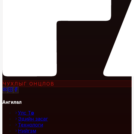
ЧУХЛЫГ ОНЦЛОВ
Ангилал
Улс Төр
Эдийн засаг
Технологи
Нийгэм