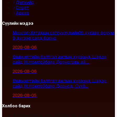
Дэлхийд
Спорт
Архив
Сүүлийн мэдээ
Монгол-Хятадын сэтгүүлчдийн16 дугаар форум
9 дүгээр сард болно
2026-08-06
Өвөлжилтийн бэлтгэл ажлын хүрээнд Шадар
сайд Н.Номтойбаяр Дорноговь ай...
2026-08-06
Өвөлжилтийн бэлтгэл ажлын хүрээнд Шадар
сайд Н.Номтойбаяр Дорнод, Сүхб...
2026-08-05
Холбоо барих
Улаанбаатар хот, Сүхбаатар дүүрэг