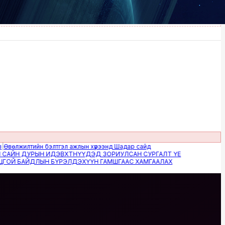
жилтийн бэлтгэл ажлын хүрээнд Шадар сайд
Н ДУРЫН ИДЭВХТНҮҮДЭД ЗОРИУЛСАН СУРГАЛТ ҮЕ
 БАЙДЛЫН БҮРЭЛДЭХҮҮН ГАМШГААС ХАМГААЛАХ