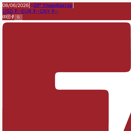
08/06/2026
|
29°
Улаанбаатар
|
USD
₮
--
EUR
₮
--
CNY
₮
--