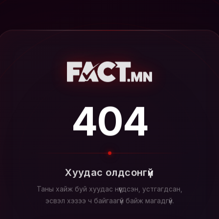
404
Хуудас олдсонгүй
Таны хайж буй хуудас нүүгдсэн, устгагдсан,
эсвэл хэзээ ч байгаагүй байж магадгүй.