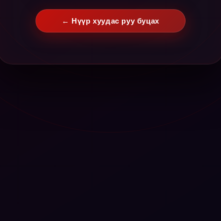
← Нүүр хуудас руу буцах