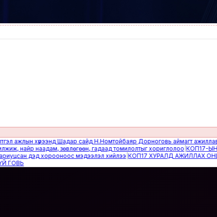
ажлын хүрээнд Шадар сайд Н.Номтойбаяр Дорноговь аймагт ажиллав
|
Өвөл
 найр наадам, зөвлөгөөн, гадаад томилолтыг хориглолоо
|
КОП17-ЫН САЙ
цсан дэд хорооноос мэдээлэл хийлээ
|
КОП17 ХУРАЛД АЖИЛЛАХ ОНЦГОЙ
ВЬ