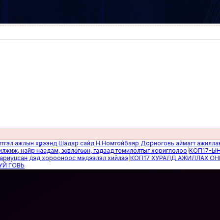
ажлын хүрээнд Шадар сайд Н.Номтойбаяр Дорноговь аймагт ажиллав
|
Өвөл
, найр наадам, зөвлөгөөн, гадаад томилолтыг хориглолоо
|
КОП17-ЫН САЙ
цсан дэд хорооноос мэдээлэл хийлээ
|
КОП17 ХУРАЛД АЖИЛЛАХ ОНЦГОЙ
ВЬ