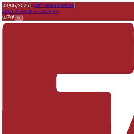
08/06/2026
|
29°
Улаанбаатар
|
USD
₮
--
EUR
₮
--
CNY
₮
--