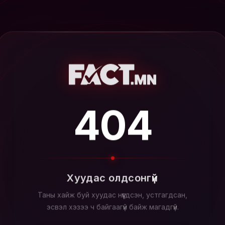
404
Хуудас олдсонгүй
Таны хайж буй хуудас нүүгдсэн, устгагдсан,
эсвэл хэзээ ч байгаагүй байж магадгүй.