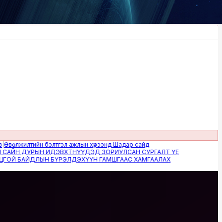
жилтийн бэлтгэл ажлын хүрээнд Шадар сайд
Н ДУРЫН ИДЭВХТНҮҮДЭД ЗОРИУЛСАН СУРГАЛТ ҮЕ
 БАЙДЛЫН БҮРЭЛДЭХҮҮН ГАМШГААС ХАМГААЛАХ