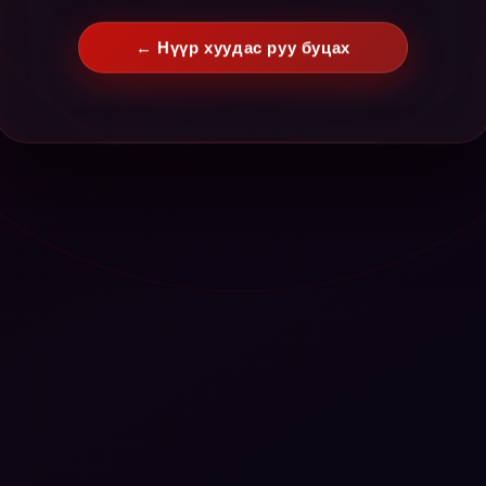
← Нүүр хуудас руу буцах