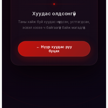
Хуудас олдсонгүй
Таны хайж буй хуудас нүүгдсэн, устгагдсан,
эсвэл хэзээ ч байгаагүй байж магадгүй.
← Нүүр хуудас руу
буцах