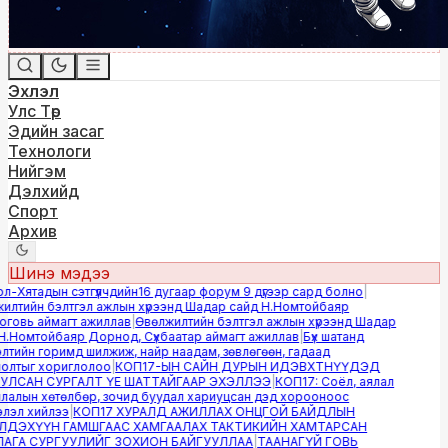
Эхлэл
Улс Төр
Эдийн засаг
Технологи
Нийгэм
Дэлхийд
Спорт
Архив
Шинэ мэдээ
Хятадын сэтгүүлчдийн16 дугаар форум 9 дүгээр сард болно
|
лтийн бэлтгэл ажлын хүрээнд Шадар сайд Н.Номтойбаяр
овь аймагт ажиллав
|
Өвөлжилтийн бэлтгэл ажлын хүрээнд Шадар
.Номтойбаяр Дорнод, Сүхбаатар аймагт ажиллав
|
Бүх шатанд
тийн горимд шилжиж, найр наадам, зөвлөгөөн, гадаад
лтыг хориглолоо
|
КОП17-ЫН САЙН ДУРЫН ИДЭВХТНҮҮДЭД
ЛСАН СУРГАЛТ ҮЕ ШАТТАЙГААР ЭХЭЛЛЭЭ
|
КОП17: Соёл, аялал
алын хөтөлбөр, зочид буудал хариуцсан дэд хорооноос
эл хийлээ
|
КОП17 ХУРАЛД АЖИЛЛАХ ОНЦГОЙ БАЙДЛЫН
ДЭХҮҮН ГАМШГААС ХАМГААЛАХ ТАКТИКИЙН ХАМТАРСАН
ГА СУРГУУЛИЙГ ЗОХИОН БАЙГУУЛЛАА
|
ТААНАГҮЙ ГОВЬ