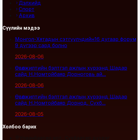
Дэлхийд
Спорт
Архив
Сүүлийн мэдээ
Монгол-Хятадын сэтгүүлчдийн16 дугаар форум
9 дүгээр сард болно
2026-08-06
Өвөлжилтийн бэлтгэл ажлын хүрээнд Шадар
сайд Н.Номтойбаяр Дорноговь ай...
2026-08-06
Өвөлжилтийн бэлтгэл ажлын хүрээнд Шадар
сайд Н.Номтойбаяр Дорнод, Сүхб...
2026-08-05
Холбоо барих
Улаанбаатар хот, Сүхбаатар дүүрэг