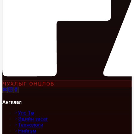
ЧУХЛЫГ ОНЦЛОВ
Ангилал
Улс Төр
Эдийн засаг
Технологи
Нийгэм