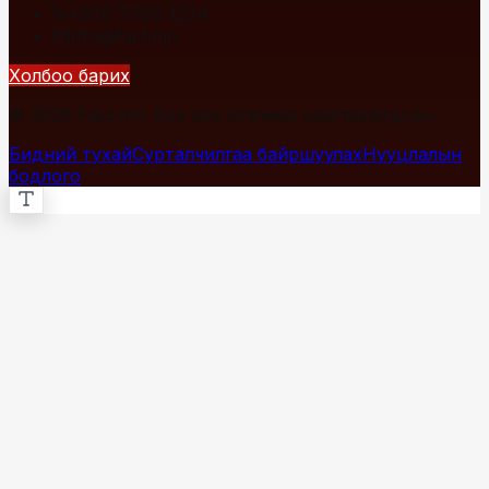
+976 7700-1234
info@fact.mn
Холбоо барих
© 2026 Fact.mn. Бүх эрх хуулиар хамгаалагдсан.
Бидний тухай
Сурталчилгаа байршуулах
Нууцлалын
бодлого