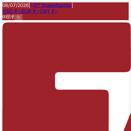
08/07/2026
|
31°
Улаанбаатар
|
USD
₮
--
EUR
₮
--
CNY
₮
--