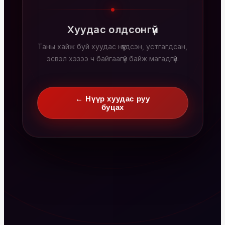
Хуудас олдсонгүй
Таны хайж буй хуудас нүүгдсэн, устгагдсан,
эсвэл хэзээ ч байгаагүй байж магадгүй.
← Нүүр хуудас руу
буцах