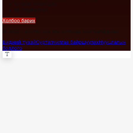
+976 7700-1234
info@fact.mn
Холбоо барих
© 2026 Fact.mn. Бүх эрх хуулиар хамгаалагдсан.
Бидний тухай
Сурталчилгаа байршуулах
Нууцлалын
бодлого