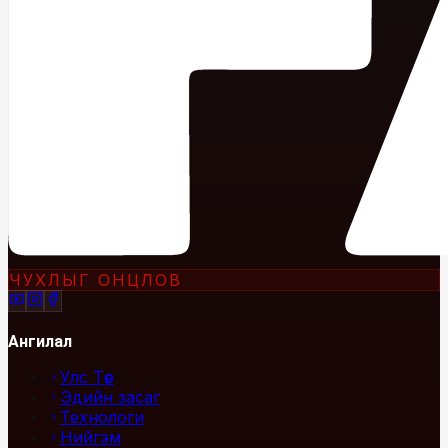
ЧУХЛЫГ ОНЦЛОВ
Ангилал
Улс Төр
Эдийн засаг
Технологи
Нийгэм