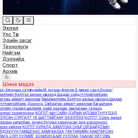
Эхлэл
Улс Төр
Эдийн засаг
Технологи
Нийгэм
Дэлхийд
Спорт
Архив
Шинэ мэдээ
-Хятадын сэтгүүлчдийн16 дугаар форум 9 дүгээр сард болно
|
лтийн бэлтгэл ажлын хүрээнд Шадар сайд Н.Номтойбаяр
овь аймагт ажиллав
|
Өвөлжилтийн бэлтгэл ажлын хүрээнд Шадар
.Номтойбаяр Дорнод, Сүхбаатар аймагт ажиллав
|
Бүх шатанд
тийн горимд шилжиж, найр наадам, зөвлөгөөн, гадаад
лтыг хориглолоо
|
КОП17-ЫН САЙН ДУРЫН ИДЭВХТНҮҮДЭД
ЛСАН СУРГАЛТ ҮЕ ШАТТАЙГААР ЭХЭЛЛЭЭ
|
КОП17: Соёл, аялал
алын хөтөлбөр, зочид буудал хариуцсан дэд хорооноос
эл хийлээ
|
КОП17 ХУРАЛД АЖИЛЛАХ ОНЦГОЙ БАЙДЛЫН
ДЭХҮҮН ГАМШГААС ХАМГААЛАХ ТАКТИКИЙН ХАМТАРСАН
ГА СУРГУУЛИЙГ ЗОХИОН БАЙГУУЛЛАА
|
ТААНАГҮЙ ГОВЬ