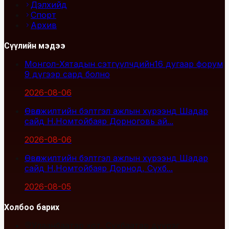
Дэлхийд
Спорт
Архив
Сүүлийн мэдээ
Монгол-Хятадын сэтгүүлчдийн16 дугаар форум
9 дүгээр сард болно
2026-08-06
Өвөлжилтийн бэлтгэл ажлын хүрээнд Шадар
сайд Н.Номтойбаяр Дорноговь ай...
2026-08-06
Өвөлжилтийн бэлтгэл ажлын хүрээнд Шадар
сайд Н.Номтойбаяр Дорнод, Сүхб...
2026-08-05
Холбоо барих
Улаанбаатар хот, Сүхбаатар дүүрэг