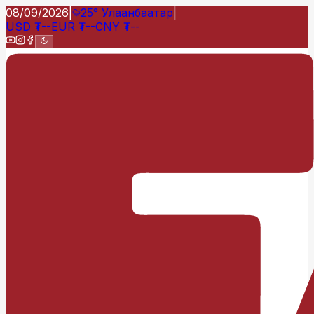
08/09/2026
|
25°
Улаанбаатар
|
USD
₮
--
EUR
₮
--
CNY
₮
--