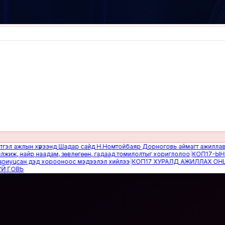
ажлын хүрээнд Шадар сайд Н.Номтойбаяр Дорноговь аймагт ажиллав
|
Өвөл
, найр наадам, зөвлөгөөн, гадаад томилолтыг хориглолоо
|
КОП17-ЫН САЙ
цсан дэд хорооноос мэдээлэл хийлээ
|
КОП17 ХУРАЛД АЖИЛЛАХ ОНЦГОЙ
ВЬ