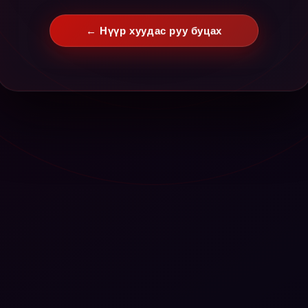
← Нүүр хуудас руу буцах