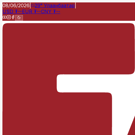
08/06/2026
|
29°
Улаанбаатар
|
USD
₮
--
EUR
₮
--
CNY
₮
--