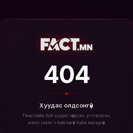
404
Хуудас олдсонгүй
Таны хайж буй хуудас нүүгдсэн, устгагдсан,
эсвэл хэзээ ч байгаагүй байж магадгүй.