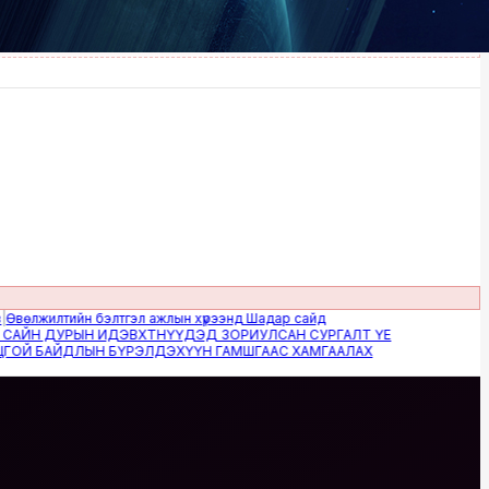
жилтийн бэлтгэл ажлын хүрээнд Шадар сайд
Н ДУРЫН ИДЭВХТНҮҮДЭД ЗОРИУЛСАН СУРГАЛТ ҮЕ
 БАЙДЛЫН БҮРЭЛДЭХҮҮН ГАМШГААС ХАМГААЛАХ