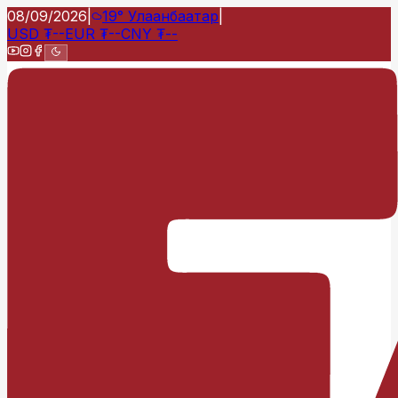
08/09/2026
|
19°
Улаанбаатар
|
USD
₮
--
EUR
₮
--
CNY
₮
--