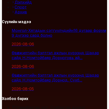
Дэлхийд
Спорт
Архив
Сүүлийн мэдээ
Монгол-Хятадын сэтгүүлчдийн16 дугаар форум
9 дүгээр сард болно
2026-08-06
Өвөлжилтийн бэлтгэл ажлын хүрээнд Шадар
сайд Н.Номтойбаяр Дорноговь ай...
2026-08-06
Өвөлжилтийн бэлтгэл ажлын хүрээнд Шадар
сайд Н.Номтойбаяр Дорнод, Сүхб...
2026-08-05
Холбоо барих
Улаанбаатар хот, Сүхбаатар дүүрэг