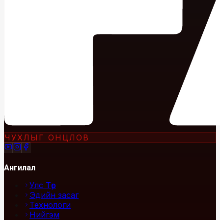
ЧУХЛЫГ ОНЦЛОВ
Ангилал
Улс Төр
Эдийн засаг
Технологи
Нийгэм