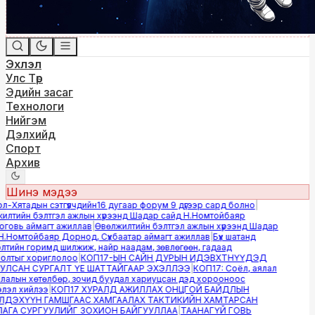
Эхлэл
Улс Төр
Эдийн засаг
Технологи
Нийгэм
Дэлхийд
Спорт
Архив
Шинэ мэдээ
Хятадын сэтгүүлчдийн16 дугаар форум 9 дүгээр сард болно
|
лтийн бэлтгэл ажлын хүрээнд Шадар сайд Н.Номтойбаяр
овь аймагт ажиллав
|
Өвөлжилтийн бэлтгэл ажлын хүрээнд Шадар
.Номтойбаяр Дорнод, Сүхбаатар аймагт ажиллав
|
Бүх шатанд
ийн горимд шилжиж, найр наадам, зөвлөгөөн, гадаад
лтыг хориглолоо
|
КОП17-ЫН САЙН ДУРЫН ИДЭВХТНҮҮДЭД
ЛСАН СУРГАЛТ ҮЕ ШАТТАЙГААР ЭХЭЛЛЭЭ
|
КОП17: Соёл, аялал
алын хөтөлбөр, зочид буудал хариуцсан дэд хорооноос
эл хийлээ
|
КОП17 ХУРАЛД АЖИЛЛАХ ОНЦГОЙ БАЙДЛЫН
ДЭХҮҮН ГАМШГААС ХАМГААЛАХ ТАКТИКИЙН ХАМТАРСАН
ГА СУРГУУЛИЙГ ЗОХИОН БАЙГУУЛЛАА
|
ТААНАГҮЙ ГОВЬ