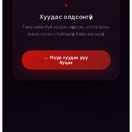
Хуудас олдсонгүй
Таны хайж буй хуудас нүүгдсэн, устгагдсан,
эсвэл хэзээ ч байгаагүй байж магадгүй.
← Нүүр хуудас руу
буцах