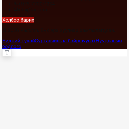
+976 7700-1234
info@fact.mn
Холбоо барих
© 2026 Fact.mn. Бүх эрх хуулиар хамгаалагдсан.
Бидний тухай
Сурталчилгаа байршуулах
Нууцлалын
бодлого