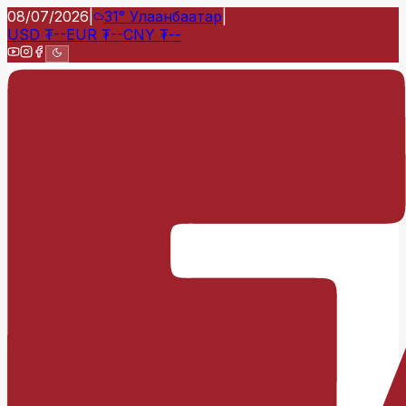
08/07/2026
|
31°
Улаанбаатар
|
USD
₮
--
EUR
₮
--
CNY
₮
--