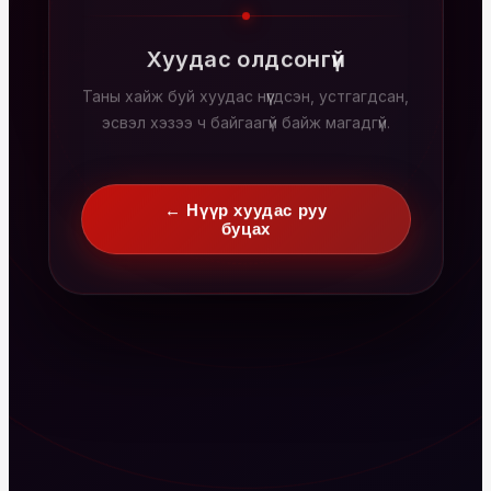
Хуудас олдсонгүй
Таны хайж буй хуудас нүүгдсэн, устгагдсан,
эсвэл хэзээ ч байгаагүй байж магадгүй.
← Нүүр хуудас руу
буцах