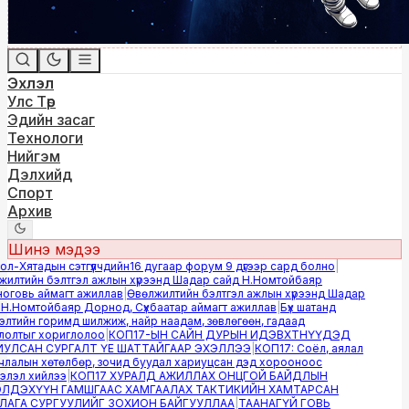
Эхлэл
Улс Төр
Эдийн засаг
Технологи
Нийгэм
Дэлхийд
Спорт
Архив
Шинэ мэдээ
-Хятадын сэтгүүлчдийн16 дугаар форум 9 дүгээр сард болно
|
лтийн бэлтгэл ажлын хүрээнд Шадар сайд Н.Номтойбаяр
овь аймагт ажиллав
|
Өвөлжилтийн бэлтгэл ажлын хүрээнд Шадар
.Номтойбаяр Дорнод, Сүхбаатар аймагт ажиллав
|
Бүх шатанд
тийн горимд шилжиж, найр наадам, зөвлөгөөн, гадаад
лтыг хориглолоо
|
КОП17-ЫН САЙН ДУРЫН ИДЭВХТНҮҮДЭД
ЛСАН СУРГАЛТ ҮЕ ШАТТАЙГААР ЭХЭЛЛЭЭ
|
КОП17: Соёл, аялал
алын хөтөлбөр, зочид буудал хариуцсан дэд хорооноос
эл хийлээ
|
КОП17 ХУРАЛД АЖИЛЛАХ ОНЦГОЙ БАЙДЛЫН
ДЭХҮҮН ГАМШГААС ХАМГААЛАХ ТАКТИКИЙН ХАМТАРСАН
ГА СУРГУУЛИЙГ ЗОХИОН БАЙГУУЛЛАА
|
ТААНАГҮЙ ГОВЬ