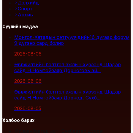
Дэлхийд
Спорт
Архив
Сүүлийн мэдээ
Монгол-Хятадын сэтгүүлчдийн16 дугаар форум
9 дүгээр сард болно
2026-08-06
Өвөлжилтийн бэлтгэл ажлын хүрээнд Шадар
сайд Н.Номтойбаяр Дорноговь ай...
2026-08-06
Өвөлжилтийн бэлтгэл ажлын хүрээнд Шадар
сайд Н.Номтойбаяр Дорнод, Сүхб...
2026-08-05
Холбоо барих
Улаанбаатар хот, Сүхбаатар дүүрэг