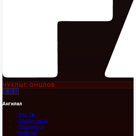
ЧУХЛЫГ ОНЦЛОВ
Ангилал
Улс Төр
Эдийн засаг
Технологи
Нийгэм