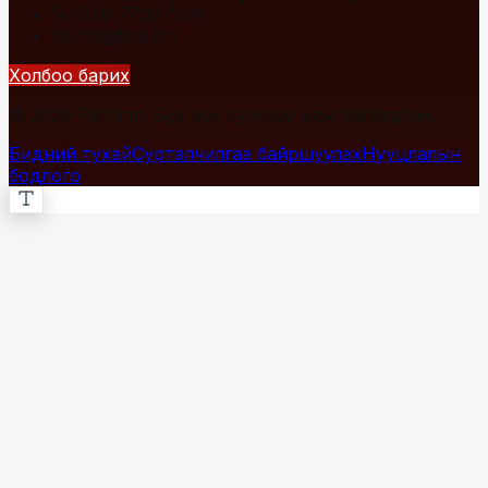
+976 7700-1234
info@fact.mn
Холбоо барих
© 2026 Fact.mn. Бүх эрх хуулиар хамгаалагдсан.
Бидний тухай
Сурталчилгаа байршуулах
Нууцлалын
бодлого