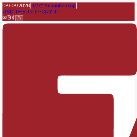
08/08/2026
|
27°
Улаанбаатар
|
USD
₮
--
EUR
₮
--
CNY
₮
--