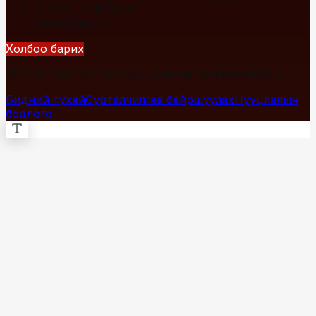
+976 7700-1234
info@fact.mn
Холбоо барих
© 2026 Fact.mn. Бүх эрх хуулиар хамгаалагдсан.
Бидний тухай
Сурталчилгаа байршуулах
Нууцлалын
бодлого