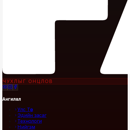
ЧУХЛЫГ ОНЦЛОВ
Ангилал
Улс Төр
Эдийн засаг
Технологи
Нийгэм