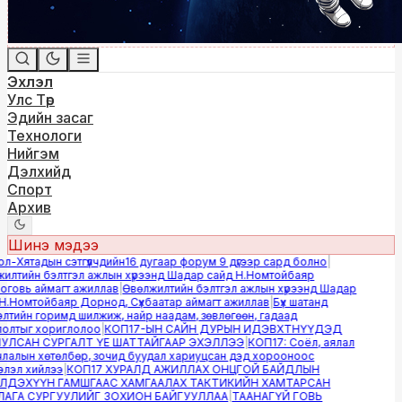
Эхлэл
Улс Төр
Эдийн засаг
Технологи
Нийгэм
Дэлхийд
Спорт
Архив
Шинэ мэдээ
-Хятадын сэтгүүлчдийн16 дугаар форум 9 дүгээр сард болно
|
лтийн бэлтгэл ажлын хүрээнд Шадар сайд Н.Номтойбаяр
овь аймагт ажиллав
|
Өвөлжилтийн бэлтгэл ажлын хүрээнд Шадар
.Номтойбаяр Дорнод, Сүхбаатар аймагт ажиллав
|
Бүх шатанд
тийн горимд шилжиж, найр наадам, зөвлөгөөн, гадаад
лтыг хориглолоо
|
КОП17-ЫН САЙН ДУРЫН ИДЭВХТНҮҮДЭД
ЛСАН СУРГАЛТ ҮЕ ШАТТАЙГААР ЭХЭЛЛЭЭ
|
КОП17: Соёл, аялал
алын хөтөлбөр, зочид буудал хариуцсан дэд хорооноос
эл хийлээ
|
КОП17 ХУРАЛД АЖИЛЛАХ ОНЦГОЙ БАЙДЛЫН
ДЭХҮҮН ГАМШГААС ХАМГААЛАХ ТАКТИКИЙН ХАМТАРСАН
ГА СУРГУУЛИЙГ ЗОХИОН БАЙГУУЛЛАА
|
ТААНАГҮЙ ГОВЬ