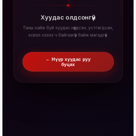
Хуудас олдсонгүй
Таны хайж буй хуудас нүүгдсэн, устгагдсан,
эсвэл хэзээ ч байгаагүй байж магадгүй.
← Нүүр хуудас руу
буцах