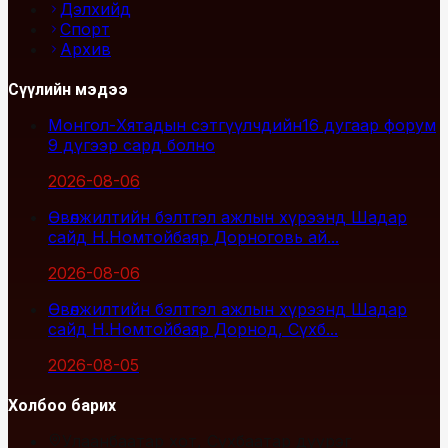
Дэлхийд
Спорт
Архив
Сүүлийн мэдээ
Монгол-Хятадын сэтгүүлчдийн16 дугаар форум
9 дүгээр сард болно
2026-08-06
Өвөлжилтийн бэлтгэл ажлын хүрээнд Шадар
сайд Н.Номтойбаяр Дорноговь ай...
2026-08-06
Өвөлжилтийн бэлтгэл ажлын хүрээнд Шадар
сайд Н.Номтойбаяр Дорнод, Сүхб...
2026-08-05
Холбоо барих
Улаанбаатар хот, Сүхбаатар дүүрэг