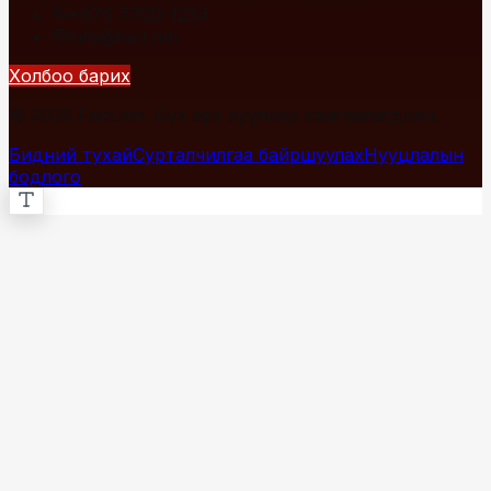
+976 7700-1234
info@fact.mn
Холбоо барих
© 2026 Fact.mn. Бүх эрх хуулиар хамгаалагдсан.
Бидний тухай
Сурталчилгаа байршуулах
Нууцлалын
бодлого