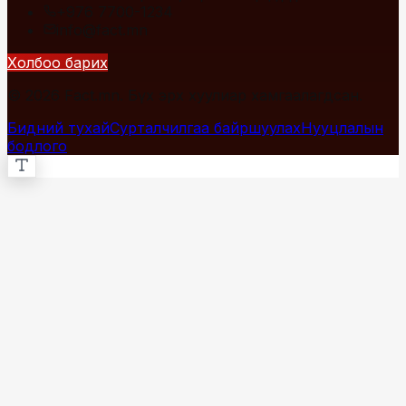
+976 7700-1234
info@fact.mn
Холбоо барих
© 2026 Fact.mn. Бүх эрх хуулиар хамгаалагдсан.
Бидний тухай
Сурталчилгаа байршуулах
Нууцлалын
бодлого