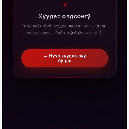
Хуудас олдсонгүй
Таны хайж буй хуудас нүүгдсэн, устгагдсан,
эсвэл хэзээ ч байгаагүй байж магадгүй.
← Нүүр хуудас руу
буцах