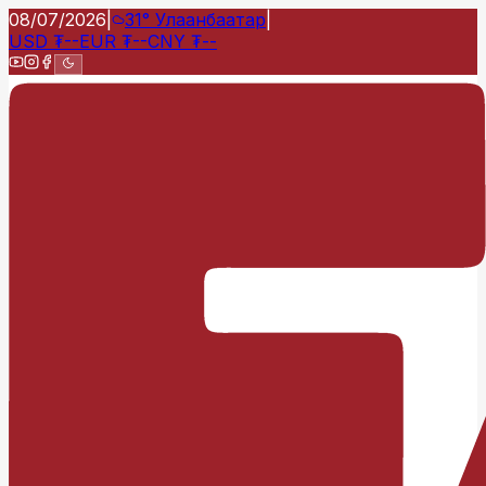
08/07/2026
|
31°
Улаанбаатар
|
USD
₮
--
EUR
₮
--
CNY
₮
--