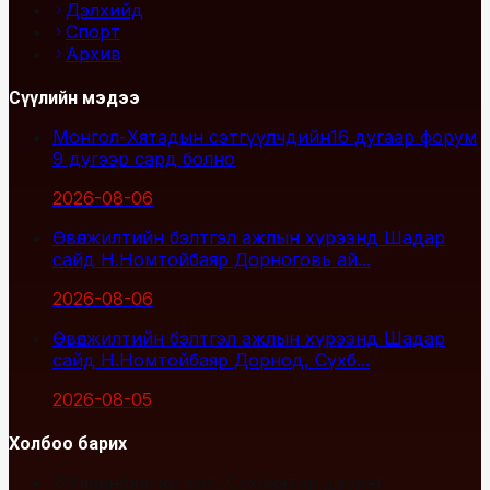
Дэлхийд
Спорт
Архив
Сүүлийн мэдээ
Монгол-Хятадын сэтгүүлчдийн16 дугаар форум
9 дүгээр сард болно
2026-08-06
Өвөлжилтийн бэлтгэл ажлын хүрээнд Шадар
сайд Н.Номтойбаяр Дорноговь ай...
2026-08-06
Өвөлжилтийн бэлтгэл ажлын хүрээнд Шадар
сайд Н.Номтойбаяр Дорнод, Сүхб...
2026-08-05
Холбоо барих
Улаанбаатар хот, Сүхбаатар дүүрэг