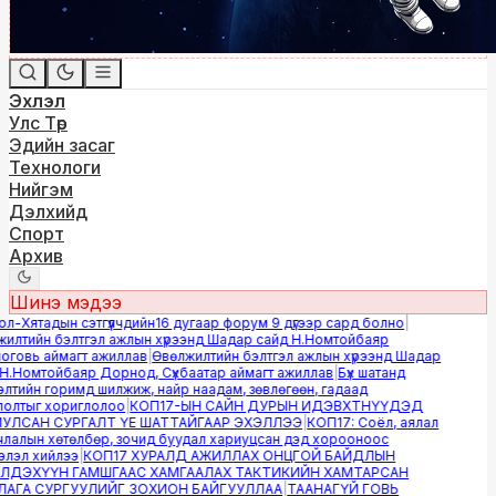
Эхлэл
Улс Төр
Эдийн засаг
Технологи
Нийгэм
Дэлхийд
Спорт
Архив
Шинэ мэдээ
-Хятадын сэтгүүлчдийн16 дугаар форум 9 дүгээр сард болно
|
лтийн бэлтгэл ажлын хүрээнд Шадар сайд Н.Номтойбаяр
овь аймагт ажиллав
|
Өвөлжилтийн бэлтгэл ажлын хүрээнд Шадар
.Номтойбаяр Дорнод, Сүхбаатар аймагт ажиллав
|
Бүх шатанд
тийн горимд шилжиж, найр наадам, зөвлөгөөн, гадаад
лтыг хориглолоо
|
КОП17-ЫН САЙН ДУРЫН ИДЭВХТНҮҮДЭД
ЛСАН СУРГАЛТ ҮЕ ШАТТАЙГААР ЭХЭЛЛЭЭ
|
КОП17: Соёл, аялал
алын хөтөлбөр, зочид буудал хариуцсан дэд хорооноос
эл хийлээ
|
КОП17 ХУРАЛД АЖИЛЛАХ ОНЦГОЙ БАЙДЛЫН
ДЭХҮҮН ГАМШГААС ХАМГААЛАХ ТАКТИКИЙН ХАМТАРСАН
ГА СУРГУУЛИЙГ ЗОХИОН БАЙГУУЛЛАА
|
ТААНАГҮЙ ГОВЬ