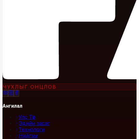
ЧУХЛЫГ ОНЦЛОВ
Ангилал
Улс Төр
Эдийн засаг
Технологи
Нийгэм